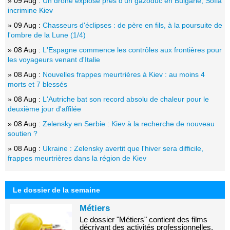
» 09 Aug :
Un drone explose près d'un gazoduc en Bulgarie, Sofia
incrimine Kiev
» 09 Aug :
Chasseurs d'éclipses : de père en fils, à la poursuite de
l'ombre de la Lune (1/4)
» 08 Aug :
L'Espagne commence les contrôles aux frontières pour
les voyageurs venant d'Italie
» 08 Aug :
Nouvelles frappes meurtrières à Kiev : au moins 4
morts et 7 blessés
» 08 Aug :
L'Autriche bat son record absolu de chaleur pour le
deuxième jour d'affilée
» 08 Aug :
Zelensky en Serbie : Kiev à la recherche de nouveau
soutien ?
» 08 Aug :
Ukraine : Zelensky avertit que l'hiver sera difficile,
frappes meurtrières dans la région de Kiev
Le dossier de la semaine
Métiers
Le dossier "Métiers" contient des films
décrivant des activités professionnelles,