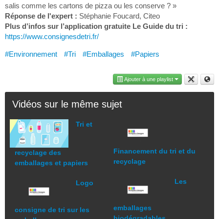
salis comme les cartons de pizza ou les conserve ? »
Réponse de l'expert :
Stéphanie Foucard, Citeo
Plus d’infos sur l’application gratuite Le Guide du tri :
https://www.consignesdetri.fr/
#Environnement
#Tri
#Emballages
#Papiers
Ajouter à une playlist
Vidéos sur le même sujet
Tri et
Financement du tri et du
recyclage des
recyclage
emballages et papiers
Les
Logo
emballages
consigne de tri sur les
biodégradables