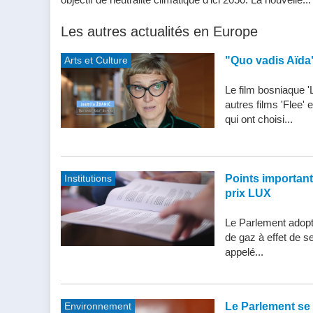
Les autres actualités en Europe
Arts et Culture
"Quo vadis Aïda
Le film bosniaque '
autres films 'Flee'
qui ont choisi...
Institutions
Points importants 
prix LUX
Le Parlement adopte
de gaz à effet de s
appelé...
Environnement
Le Parlement se 