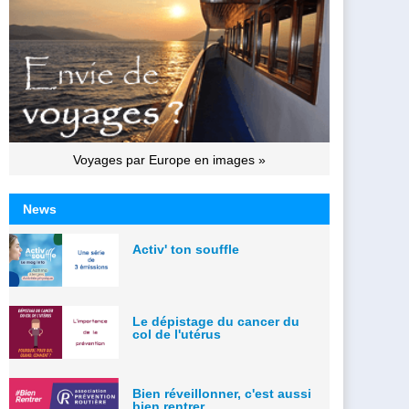
Voyages par Europe en images »
News
Activ' ton souffle
Le dépistage du cancer du
col de l'utérus
Bien réveillonner, c'est aussi
bien rentrer