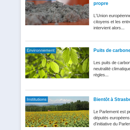
propre
L'Union européenne 
citoyens et les entr
intervient alors...
Environnement
Puits de carbone 
Les puits de carbone
neutralité climatiq
règles...
Institutions
Bientôt à Strasb
Le Parlement est pr
députés européens d
d'initiative du Parle