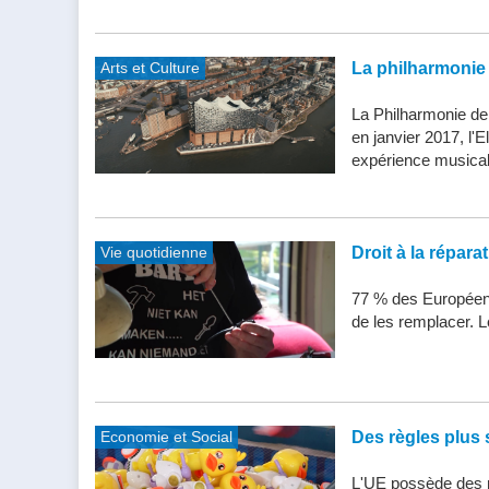
Arts et Culture
La philharmonie 
La Philharmonie de
en janvier 2017, l'
expérience musical
Vie quotidienne
Droit à la répar
77 % des Européens
de les remplacer. Le
Economie et Social
Des règles plus s
L'UE possède des n