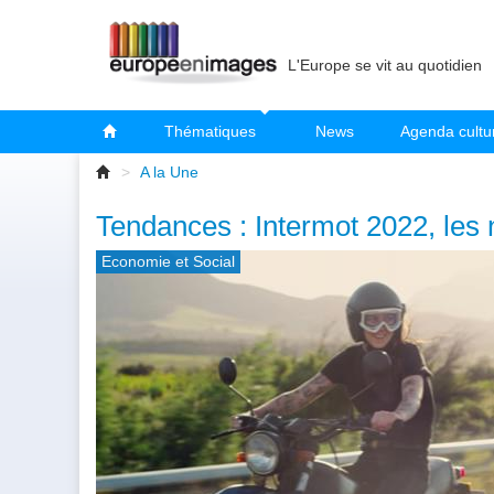
L'Europe se vit au quotidien
Thématiques
News
Agenda cultu
>
A la Une
Tendances : Intermot 2022, les
Economie et Social