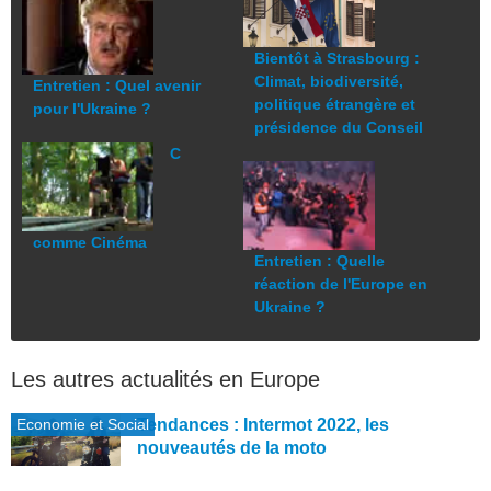
Bientôt à Strasbourg :
Climat, biodiversité,
Entretien : Quel avenir
politique étrangère et
pour l'Ukraine ?
présidence du Conseil
C
comme Cinéma
Entretien : Quelle
réaction de l'Europe en
Ukraine ?
Les autres actualités en Europe
Economie et Social
Tendances : Intermot 2022, les
nouveautés de la moto