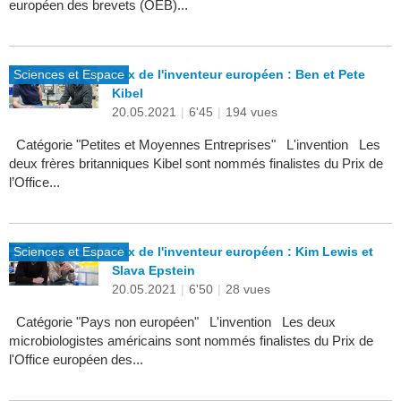
européen des brevets (OEB)...
Sciences et Espace
Prix de l'inventeur européen : Ben et Pete
Kibel
20.05.2021
|
6'45
|
194 vues
Catégorie "Petites et Moyennes Entreprises" L'invention Les
deux frères britanniques Kibel sont nommés finalistes du Prix de
l’Office...
Sciences et Espace
Prix de l'inventeur européen : Kim Lewis et
Slava Epstein
20.05.2021
|
6'50
|
28 vues
Catégorie "Pays non européen" L'invention Les deux
microbiologistes américains sont nommés finalistes du Prix de
l'Office européen des...