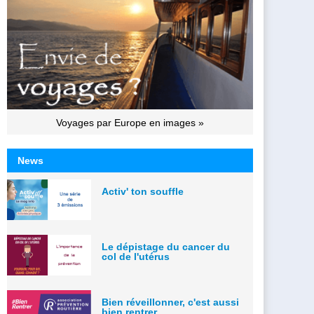
Voyages par Europe en images »
News
Activ' ton souffle
Le dépistage du cancer du
col de l'utérus
Bien réveillonner, c'est aussi
bien rentrer