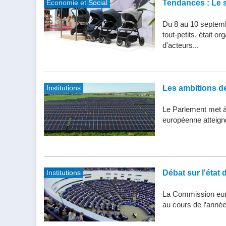
Economie et Social
Tendances : Le s
Du 8 au 10 septemb
tout-petits, était 
d'acteurs...
Institutions
Les ambitions de 
Le Parlement met à j
européenne atteigne 
Institutions
Débat sur l'état 
La Commission eur
au cours de l’année