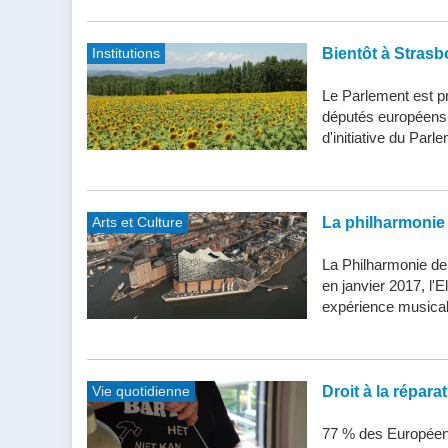
Institutions
Bientôt à Strasb
Le Parlement est pr
députés européens d
d'initiative du Parle
Arts et Culture
La philharmonie 
La Philharmonie de
en janvier 2017, l'
expérience musical
Vie quotidienne
Droit à la répar
77 % des Européens