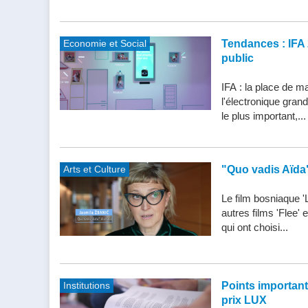
Economie et Social
Tendances : IFA 
public
IFA : la place de m
l'électronique gran
le plus important,...
Arts et Culture
"Quo vadis Aïda
Le film bosniaque '
autres films 'Flee'
qui ont choisi...
Institutions
Points importants 
prix LUX