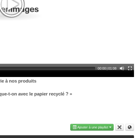
00:00
|
01:08
e à nos produits
ique-t-on avec
le papier recyclé ?
»
Ajouter à une playlist