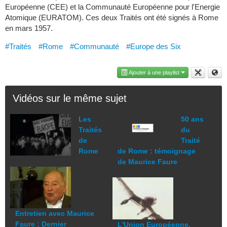
Européenne (CEE) et la Communauté Européenne pour l'Energie
Atomique (EURATOM). Ces deux Traités ont été signés à Rome
en mars 1957.
#Traités
#Rome
#Communauté
#Europe des Six
Ajouter à une playlist
Vidéos sur le même sujet
Les
50 ans
Traités
du
de
Traité
Rome
de Rome : témoignage
de Maurice Faure
Entretien avec Maurice
Faure : Dernier
L'Union Européenne,