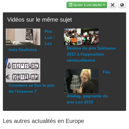
Ajouter à une playlist
Vidéos sur le même sujet
Prix
Lux :
Les
Remise du prix Sakharov
trois finalistes
2017 à l'opposition
vénézuélienne
Féo
Comment se fixe le prix
de l'essence ?
Aladag, gagnante du
prix Lux 2010
Les autres actualités en Europe