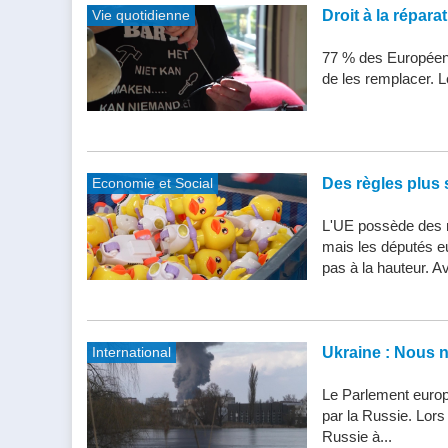
Vie quotidienne
Droit à la répar
77 % des Européens
de les remplacer. Le
Economie et Social
Des règles plus s
L'UE possède des n
mais les députés e
pas à la hauteur. Av
International
Ukraine : Nous 
Le Parlement europ
par la Russie. Lor
Russie à...