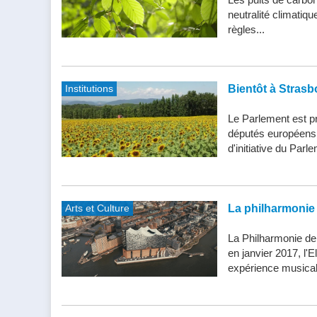
neutralité climatiq
règles...
Institutions
Bientôt à Strasb
Le Parlement est pr
députés européens d
d'initiative du Parle
Arts et Culture
La philharmonie 
La Philharmonie de
en janvier 2017, l'
expérience musical