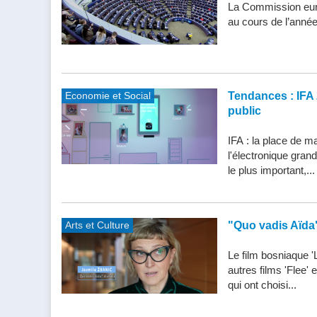
La Commission eur
au cours de l’année
Economie et Social
Tendances : IFA 
public
IFA : la place de m
l'électronique gran
le plus important,...
Arts et Culture
"Quo vadis Aïda
Le film bosniaque '
autres films 'Flee'
qui ont choisi...