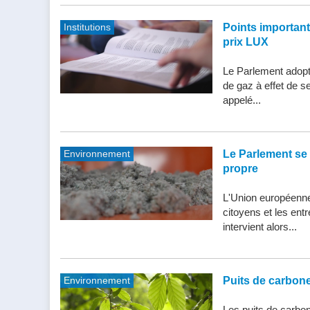
Institutions
Points importants 
prix LUX
Le Parlement adopte
de gaz à effet de s
appelé...
Environnement
Le Parlement se 
propre
L'Union européenne 
citoyens et les entr
intervient alors...
Environnement
Puits de carbone 
Les puits de carbone