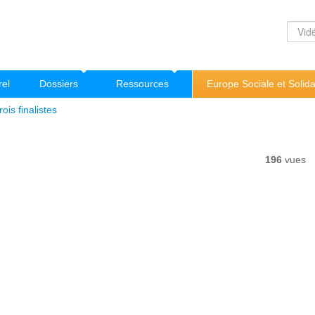
rel
Dossiers
Ressources
Europe Sociale et Solida
rois finalistes
196
vues