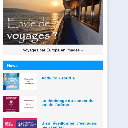
Voyages par Europe en images »
News
Activ' ton souffle
Le dépistage du cancer du
col de l'utérus
Bien réveillonner, c'est aussi
bien rentrer