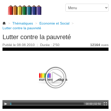
>
Thématiques
>
Economie et Social
>
Lutter contre la pauvreté
Lutter contre la pauvreté
Publié le 08.08.2010
|
Durée : 2'50
12164
vues
00:00
|
02:50