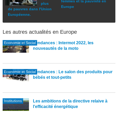
femmes et la pauvreté en
plus
Europe
de pauvres dans l'Union
Européenne.
Les autres actualités en Europe
Economie et Social
Tendances : Intermot 2022, les
nouveautés de la moto
Economie et Social
Tendances : Le salon des produits pour
bébés et tout-petits
Institutions
Les ambitions de la directive relaive à
l'efficacité énergétique