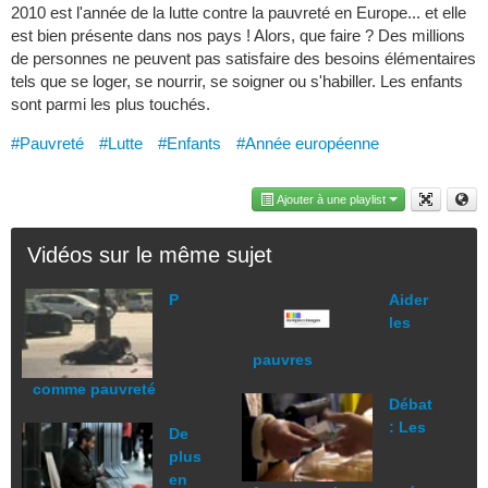
2010 est l'année de la lutte contre la pauvreté en Europe... et elle
est bien présente dans nos pays ! Alors, que faire ? Des millions
de personnes ne peuvent pas satisfaire des besoins élémentaires
tels que se loger, se nourrir, se soigner ou s'habiller. Les enfants
sont parmi les plus touchés.
#Pauvreté
#Lutte
#Enfants
#Année européenne
Ajouter à une playlist
Vidéos sur le même sujet
P
Aider
les
pauvres
comme pauvreté
Débat
: Les
De
plus
en