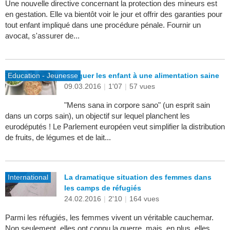
Une nouvelle directive concernant la protection des mineurs est
en gestation. Elle va bientôt voir le jour et offrir des garanties pour
tout enfant impliqué dans une procédure pénale. Fournir un
avocat, s'assurer de...
Education - Jeunesse
Eduquer les enfant à une alimentation saine
09.03.2016
|
1'07
|
57 vues
"Mens sana in corpore sano" (un esprit sain
dans un corps sain), un objectif sur lequel planchent les
eurodéputés ! Le Parlement européen veut simplifier la distribution
de fruits, de légumes et de lait...
International
La dramatique situation des femmes dans
les camps de réfugiés
24.02.2016
|
2'10
|
164 vues
Parmi les réfugiés, les femmes vivent un véritable cauchemar.
Non seulement, elles ont connu la guerre, mais, en plus, elles