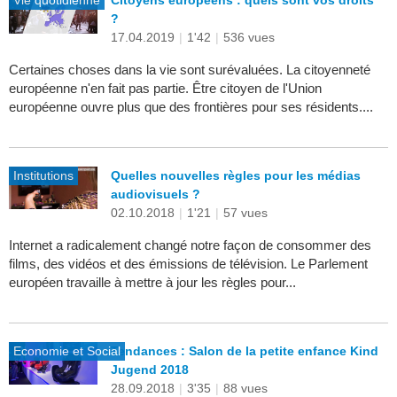
Vie quotidienne
Citoyens européens : quels sont vos droits
?
17.04.2019
|
1'42
|
536 vues
Certaines choses dans la vie sont surévaluées. La citoyenneté
européenne n'en fait pas partie. Être citoyen de l'Union
européenne ouvre plus que des frontières pour ses résidents....
Institutions
Quelles nouvelles règles pour les médias
audiovisuels ?
02.10.2018
|
1'21
|
57 vues
Internet a radicalement changé notre façon de consommer des
films, des vidéos et des émissions de télévision. Le Parlement
européen travaille à mettre à jour les règles pour...
Economie et Social
Tendances : Salon de la petite enfance Kind
Jugend 2018
28.09.2018
|
3'35
|
88 vues