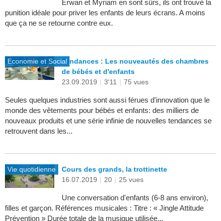
Erwan et Myriam en sont sûrs, ils ont trouvé la
punition idéale pour priver les enfants de leurs écrans. A moins
que ça ne se retourne contre eux.
Economie et Social
Tendances : Les nouveautés des chambres
de bébés et d'enfants
23.09.2019
|
3'11
|
75 vues
Seules quelques industries sont aussi férues d'innovation que le
monde des vêtements pour bébés et enfants: des milliers de
nouveaux produits et une série infinie de nouvelles tendances se
retrouvent dans les...
Vie quotidienne
Cours des grands, la trottinette
16.07.2019
|
20
|
25 vues
Une conversation d'enfants (6-8 ans environ),
filles et garçon. Références musicales : Titre : « Jingle Attitude
Prévention » Durée totale de la musique utilisée...