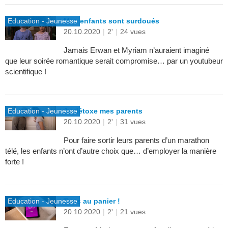
Education - Jeunesse
Mes enfants sont surdoués
20.10.2020
|
2'
|
24 vues
Jamais Erwan et Myriam n’auraient imaginé
que leur soirée romantique serait compromise… par un youtubeur
scientifique !
Education - Jeunesse
Je détoxe mes parents
20.10.2020
|
2'
|
31 vues
Pour faire sortir leurs parents d’un marathon
télé, les enfants n’ont d’autre choix que… d’employer la manière
forte !
Education - Jeunesse
Tous au panier !
20.10.2020
|
2'
|
21 vues