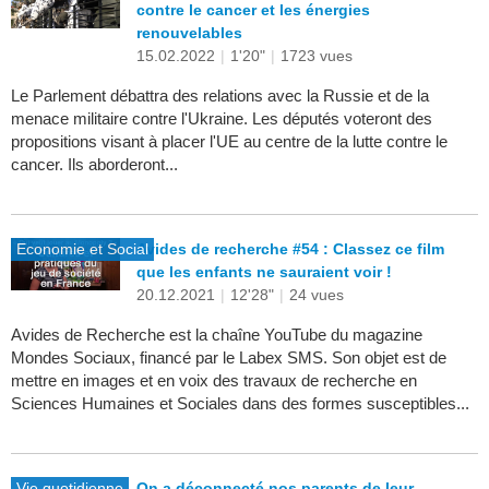
contre le cancer et les énergies
renouvelables
15.02.2022
|
1'20"
|
1723 vues
Le Parlement débattra des relations avec la Russie et de la
menace militaire contre l'Ukraine. Les députés voteront des
propositions visant à placer l'UE au centre de la lutte contre le
cancer. Ils aborderont...
Economie et Social
Avides de recherche #54 : Classez ce film
que les enfants ne sauraient voir !
20.12.2021
|
12'28"
|
24 vues
Avides de Recherche est la chaîne YouTube du magazine
Mondes Sociaux, financé par le Labex SMS. Son objet est de
mettre en images et en voix des travaux de recherche en
Sciences Humaines et Sociales dans des formes susceptibles...
Vie quotidienne
On a déconnecté nos parents de leur