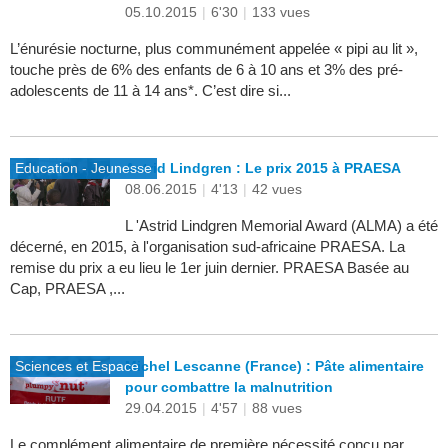
05.10.2015
|
6'30
|
133 vues
L’énurésie nocturne, plus communément appelée « pipi au lit »,
touche près de 6% des enfants de 6 à 10 ans et 3% des pré-
adolescents de 11 à 14 ans*. C’est dire si...
Education - Jeunesse
Astrid Lindgren : Le prix 2015 à PRAESA
08.06.2015
|
4'13
|
42 vues
L 'Astrid Lindgren Memorial Award (ALMA) a été
décerné, en 2015, à l'organisation sud-africaine PRAESA. La
remise du prix a eu lieu le 1er juin dernier. PRAESA Basée au
Cap, PRAESA ,...
Sciences et Espace
Michel Lescanne (France) : Pâte alimentaire
pour combattre la malnutrition
29.04.2015
|
4'57
|
88 vues
Le complément alimentaire de première nécessité conçu par