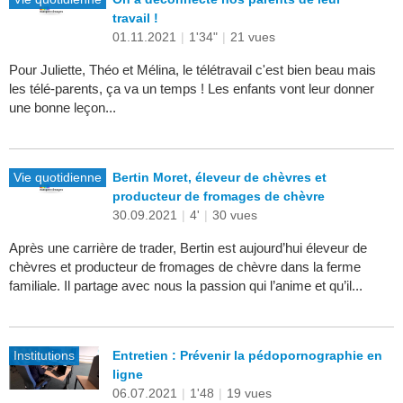
travail !
01.11.2021
|
1'34"
|
21 vues
Pour Juliette, Théo et Mélina, le télétravail c'est bien beau mais
les télé-parents, ça va un temps ! Les enfants vont leur donner
une bonne leçon...
Vie quotidienne
Bertin Moret, éleveur de chèvres et
producteur de fromages de chèvre
30.09.2021
|
4'
|
30 vues
Après une carrière de trader, Bertin est aujourd’hui éleveur de
chèvres et producteur de fromages de chèvre dans la ferme
familiale. Il partage avec nous la passion qui l’anime et qu’il...
Institutions
Entretien : Prévenir la pédopornographie en
ligne
06.07.2021
|
1'48
|
19 vues