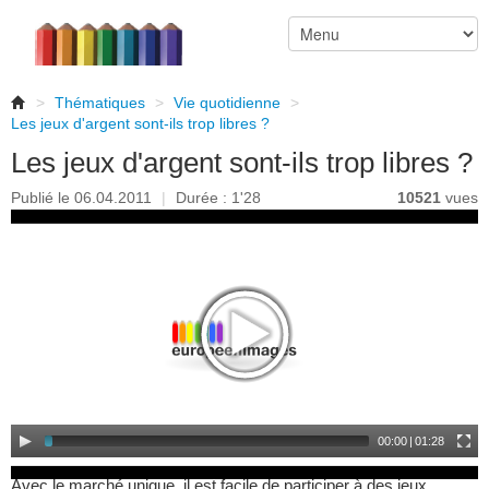
>
Thématiques
>
Vie quotidienne
>
Les jeux d'argent sont-ils trop libres ?
Les jeux d'argent sont-ils trop libres ?
Publié le 06.04.2011
|
Durée : 1'28
10521
vues
00:00
|
01:28
Avec le marché unique, il est facile de participer à des jeux