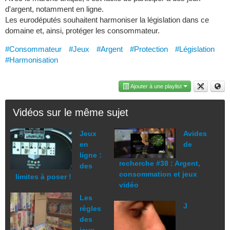
d'argent, notamment en ligne.
Les eurodéputés souhaitent harmoniser la législation dans ce
domaine et, ainsi, protéger les consommateur.
#Consommateur
#Jeux
#Argent
#Protection
#Législation
#Harmonisation
Ajouter à une playlist
Vidéos sur le même sujet
Jeux
Avides
en
de
ligne :
recherche #38 : Argent,
des
consommation et jeux
limites à poser !
vidéo
Les
J
règles
des