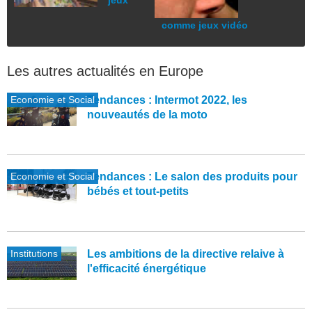
jeux
comme jeux vidéo
Les autres actualités en Europe
Economie et Social
Tendances : Intermot 2022, les
nouveautés de la moto
Economie et Social
Tendances : Le salon des produits pour
bébés et tout-petits
Institutions
Les ambitions de la directive relaive à
l'efficacité énergétique