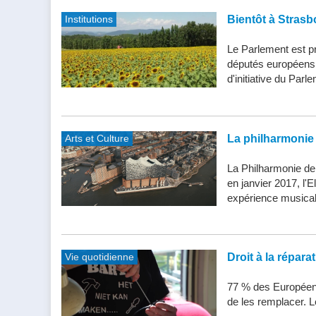
Institutions
Bientôt à Strasb
Le Parlement est pr
députés européens d
d'initiative du Parle
Arts et Culture
La philharmonie 
La Philharmonie de
en janvier 2017, l'
expérience musical
Vie quotidienne
Droit à la répar
77 % des Européens
de les remplacer. Le