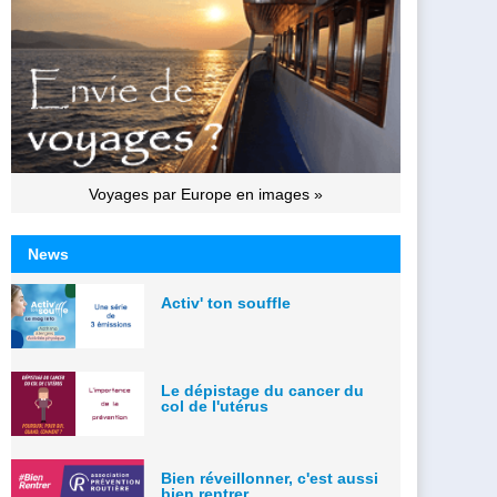
Voyages par Europe en images »
News
Activ' ton souffle
Le dépistage du cancer du
col de l'utérus
Bien réveillonner, c'est aussi
bien rentrer