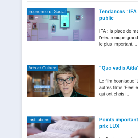
Economie et Social
Tendances : IFA 
public
IFA : la place de m
l'électronique gran
le plus important,...
Arts et Culture
"Quo vadis Aïda
Le film bosniaque '
autres films 'Flee'
qui ont choisi...
Institutions
Points importants 
prix LUX