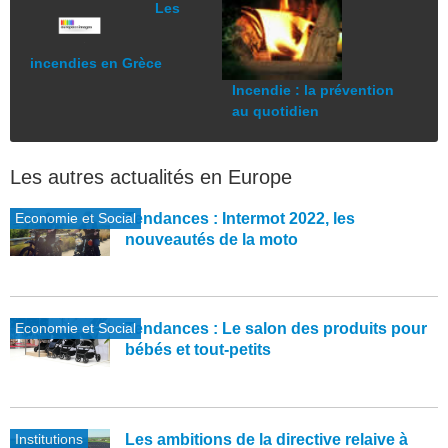
Les
incendies en Grèce
Incendie : la prévention
au quotidien
Les autres actualités en Europe
Economie et Social
Tendances : Intermot 2022, les
nouveautés de la moto
Economie et Social
Tendances : Le salon des produits pour
bébés et tout-petits
Institutions
Les ambitions de la directive relaive à