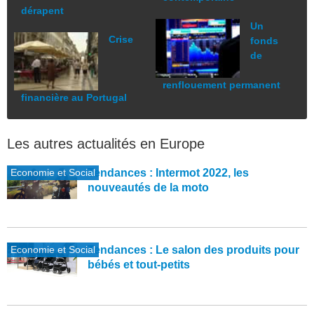
dérapent
Un
Crise
fonds
de
renflouement permanent
financière au Portugal
Les autres actualités en Europe
Economie et Social
Tendances : Intermot 2022, les
nouveautés de la moto
Economie et Social
Tendances : Le salon des produits pour
bébés et tout-petits