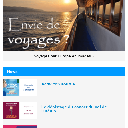
Voyages par Europe en images »
News
Activ' ton souffle
Le dépistage du cancer du col de
l'utérus