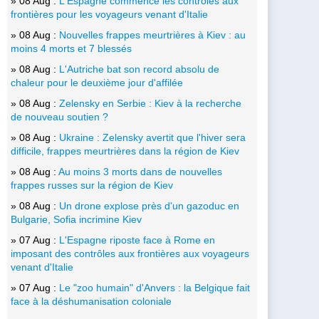
» 08 Aug :
L'Espagne commence les contrôles aux
frontières pour les voyageurs venant d'Italie
» 08 Aug :
Nouvelles frappes meurtrières à Kiev : au
moins 4 morts et 7 blessés
» 08 Aug :
L'Autriche bat son record absolu de
chaleur pour le deuxième jour d'affilée
» 08 Aug :
Zelensky en Serbie : Kiev à la recherche
de nouveau soutien ?
» 08 Aug :
Ukraine : Zelensky avertit que l'hiver sera
difficile, frappes meurtrières dans la région de Kiev
» 08 Aug :
Au moins 3 morts dans de nouvelles
frappes russes sur la région de Kiev
» 08 Aug :
Un drone explose près d'un gazoduc en
Bulgarie, Sofia incrimine Kiev
» 07 Aug :
L'Espagne riposte face à Rome en
imposant des contrôles aux frontières aux voyageurs
venant d'Italie
» 07 Aug :
Le "zoo humain" d'Anvers : la Belgique fait
face à la déshumanisation coloniale