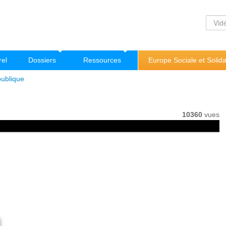
rel
Dossiers
Ressources
Europe Sociale et Solida
publique
10360
vues