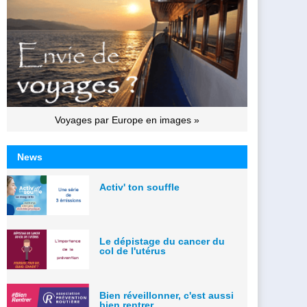
Voyages par Europe en images »
News
Activ' ton souffle
Le dépistage du cancer du
col de l'utérus
Bien réveillonner, c'est aussi
bien rentrer