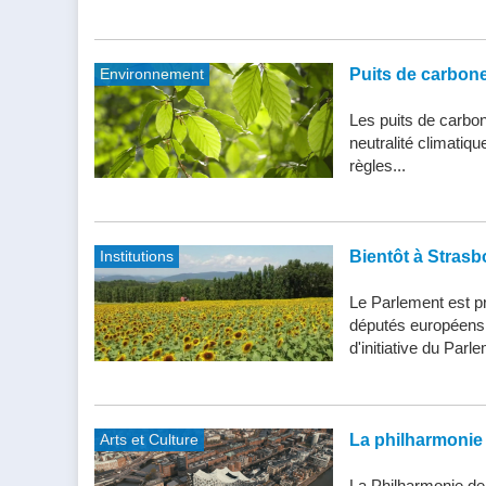
Environnement
Puits de carbone 
Les puits de carbone
neutralité climatiq
règles...
Institutions
Bientôt à Strasb
Le Parlement est pr
députés européens d
d'initiative du Parle
Arts et Culture
La philharmonie 
La Philharmonie de