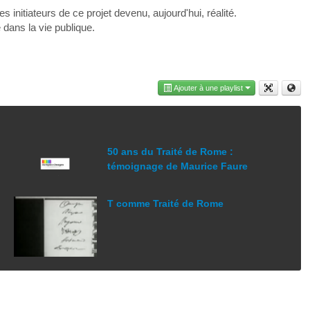
s initiateurs de ce projet devenu, aujourd'hui, réalité.
 dans la vie publique.
Ajouter à une playlist
50 ans du Traité de Rome :
témoignage de Maurice Faure
T comme Traité de Rome