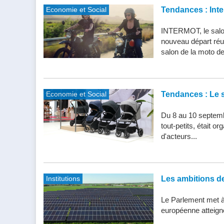
Economie et Social
Tendances : Inte
INTERMOT, le salon
nouveau départ réu
salon de la moto de 
Economie et Social
Tendances : Le s
Du 8 au 10 septemb
tout-petits, était 
d'acteurs...
Institutions
Les ambitions de 
Le Parlement met à j
européenne atteigne 