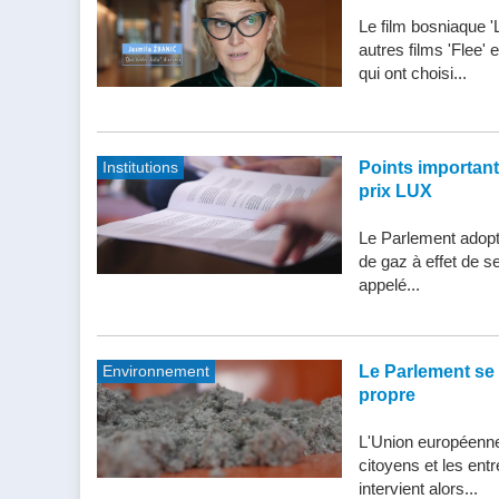
Le film bosniaque '
autres films 'Flee'
qui ont choisi...
Institutions
Points importants 
prix LUX
Le Parlement adopte
de gaz à effet de s
appelé...
Environnement
Le Parlement se 
propre
L'Union européenne 
citoyens et les entr
intervient alors...