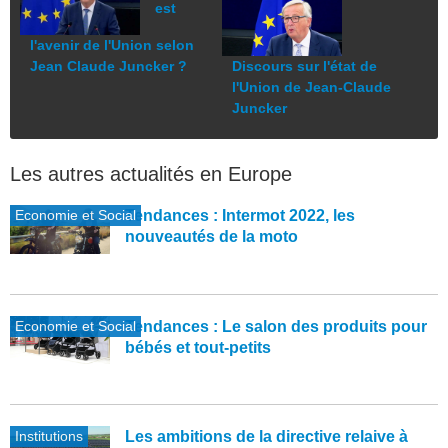
est
l'avenir de l'Union selon
Jean Claude Juncker ?
Discours sur l'état de
l'Union de Jean-Claude
Juncker
Les autres actualités en Europe
Economie et Social
Tendances : Intermot 2022, les
nouveautés de la moto
Economie et Social
Tendances : Le salon des produits pour
bébés et tout-petits
Institutions
Les ambitions de la directive relaive à