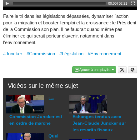
00:00
|
02:21
Faire le tri dans les législations dépassées, dynamiser l'action
pour la migration et booster l'emploi et la croissance : le Président
de la Commission son plan. Il ne faudrait quand même pas
éliminer ce qui serait porteur d'avenir, notamment dans
l'environnement.
#Juncker
#Commission
#Législation
#Environnement
Ajouter à une playlist
Vidéos sur le même sujet
La
Commission Juncker est
Echanges tendus avec
en ordre de marche
Jean-Claude Juncker sur
les rescrits fiscaux
Quel