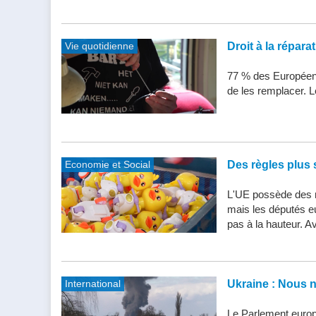
Vie quotidienne
Droit à la répar
77 % des Européens
de les remplacer. Le
Economie et Social
Des règles plus s
L'UE possède des n
mais les députés e
pas à la hauteur. Av
International
Ukraine : Nous 
Le Parlement europ