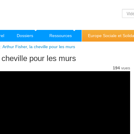
rel
Dossiers
Ressources
Europe Sociale et Solida
Arthur Fisher, la cheville pour les murs
cheville pour les murs
194
vues