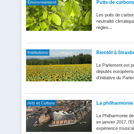
Environnement
Puits de carbone 
Les puits de carbone
neutralité climatiq
règles...
Institutions
Bientôt à Strasb
Le Parlement est pr
députés européens d
d'initiative du Parle
Arts et Culture
La philharmonie 
La Philharmonie de
en janvier 2017, l'
expérience musical