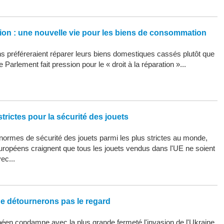
ation : une nouvelle vie pour les biens de consommation
 préféreraient réparer leurs biens domestiques cassés plutôt que
 Parlement fait pression pour le « droit à la réparation »...
trictes pour la sécurité des jouets
ormes de sécurité des jouets parmi les plus strictes au monde,
uropéens craignent que tous les jouets vendus dans l'UE ne soient
ec...
ne détournerons pas le regard
éen condamne avec la plus grande fermeté l'invasion de l'Ukraine