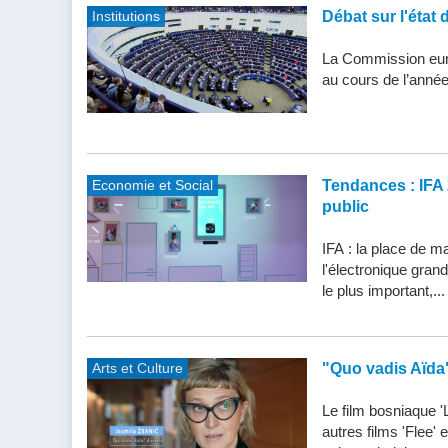
Institutions
Débat sur l'état 
La Commission eur
au cours de l’année
Economie et Social
Tendances : IFA 
public
IFA : la place de m
l'électronique gran
le plus important,...
Arts et Culture
"Quo vadis Aïda
Le film bosniaque '
autres films 'Flee'