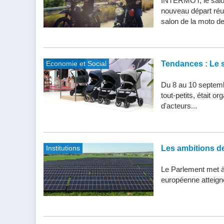
INTERMOT, le salon
nouveau départ réu
salon de la moto de 
Economie et Social
Tendances : Le s
Du 8 au 10 septemb
tout-petits, était 
d'acteurs...
Institutions
Les ambitions de 
Le Parlement met à j
européenne atteigne 