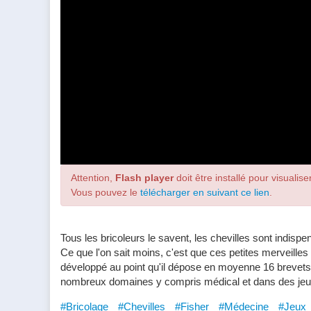
Attention,
Flash player
doit être installé pour visualiser
Vous pouvez le
télécharger en suivant ce lien
.
Tous les bricoleurs le savent, les chevilles sont indisp
Ce que l'on sait moins, c'est que ces petites merveilles o
développé au point qu'il dépose en moyenne 16 brevets
nombreux domaines y compris médical et dans des jeux
#Bricolage
#Chevilles
#Fisher
#Médecine
#Jeux