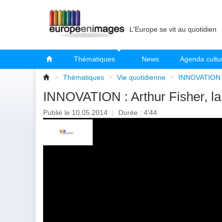
L'Europe se vit au quotidien
Thématiques
News
Agenda cultu
>
Thématiques
>
Vie quotidienne
>
INNOVATION : 
INNOVATION : Arthur Fisher, la 
Publié le 10.05.2014
|
Durée : 4'44