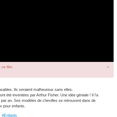
×
 ce film.
ensables. Ils seraient malheureux sans elles.
nt été inventées par Arthur Fisher. Une idée géniale ! Il l'a
 par an. Ses modèles de chevilles se retrouvent dans de
 pour enfants.
#Enfants