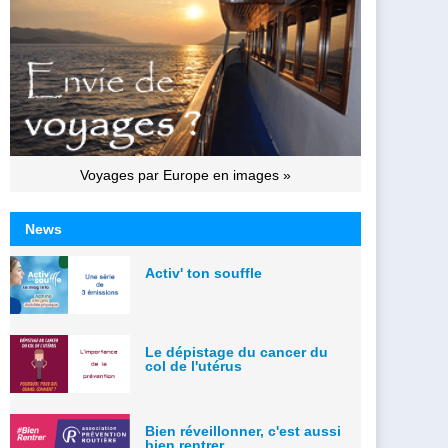
Voyages par Europe en images »
News
Activ' ton souffle
Le dépistage du cancer du
col de l'utérus
Bien réveillonner, c'est aussi
bien rentrer