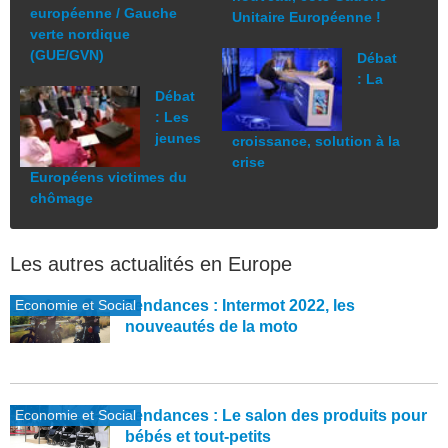
européenne / Gauche
Unitaire Européenne !
verte nordique
(GUE/GVN)
Débat
: La
Débat
: Les
jeunes
croissance, solution à la
crise
Européens victimes du
chômage
Les autres actualités en Europe
Economie et Social
Tendances : Intermot 2022, les
nouveautés de la moto
Economie et Social
Tendances : Le salon des produits pour
bébés et tout-petits