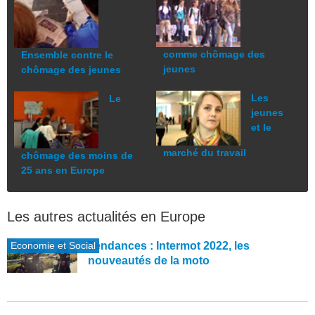
comme chômage des
Ensemble contre le
jeunes
chômage des jeunes
Les
Le
jeunes
et le
marché du travail
chômage des moins de
25 ans en Europe
Les autres actualités en Europe
Economie et Social
Tendances : Intermot 2022, les
nouveautés de la moto