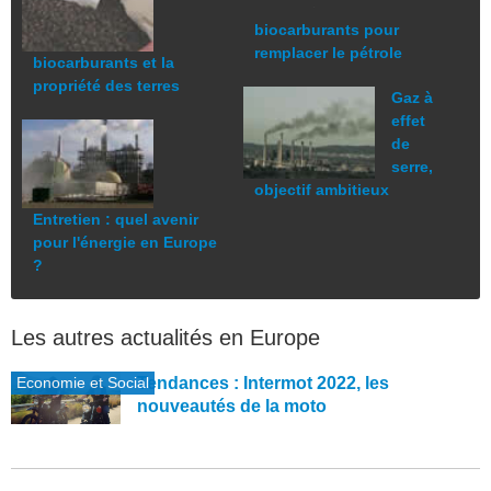
biocarburants pour
remplacer le pétrole
biocarburants et la
propriété des terres
Gaz à
effet
de
serre,
objectif ambitieux
Entretien : quel avenir
pour l'énergie en Europe
?
Les autres actualités en Europe
Economie et Social
Tendances : Intermot 2022, les
nouveautés de la moto