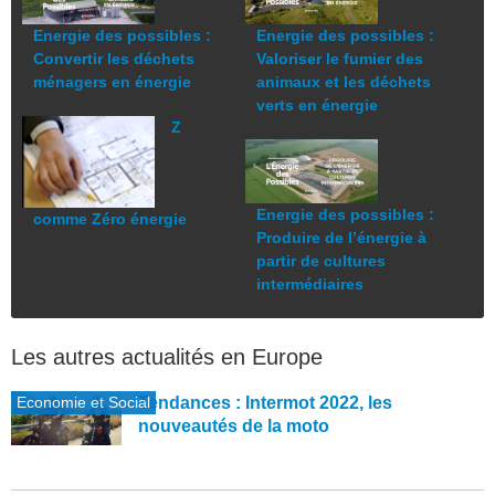
Energie des possibles :
Energie des possibles :
Convertir les déchets
Valoriser le fumier des
ménagers en énergie
animaux et les déchets
verts en énergie
Z
Energie des possibles :
comme Zéro énergie
Produire de l’énergie à
partir de cultures
intermédiaires
Les autres actualités en Europe
Economie et Social
Tendances : Intermot 2022, les
nouveautés de la moto