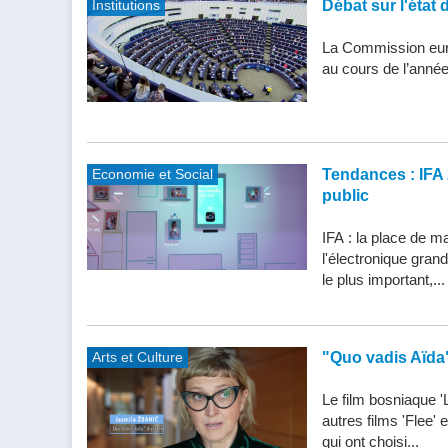
Institutions
Débat sur l'état 
La Commission eur
au cours de l’année
Economie et Social
Tendances : IFA 
public
IFA : la place de m
l'électronique gran
le plus important,...
Arts et Culture
"Quo vadis Aïda
Le film bosniaque '
autres films 'Flee'
qui ont choisi...