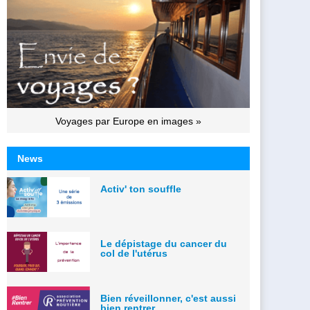
Voyages par Europe en images »
News
Activ' ton souffle
Le dépistage du cancer du
col de l'utérus
Bien réveillonner, c'est aussi
bien rentrer