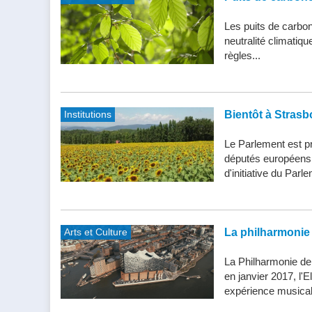
Les puits de carbone
neutralité climatiq
règles...
Institutions
Bientôt à Strasb
Le Parlement est pr
députés européens d
d'initiative du Parle
Arts et Culture
La philharmonie 
La Philharmonie de
en janvier 2017, l'
expérience musical