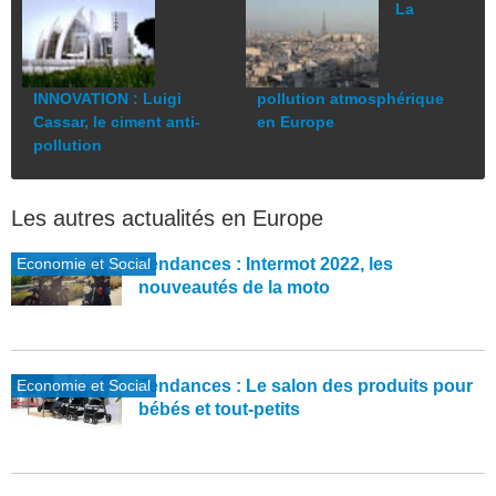
La
INNOVATION : Luigi
pollution atmosphérique
Cassar, le ciment anti-
en Europe
pollution
Les autres actualités en Europe
Economie et Social
Tendances : Intermot 2022, les
nouveautés de la moto
Economie et Social
Tendances : Le salon des produits pour
bébés et tout-petits