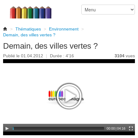
>
Thématiques
>
Environnement
>
Demain, des villes vertes ?
Demain, des villes vertes ?
Publié le 01.04.2012
|
Durée : 4'16
3104
vues
00:00
|
04:16