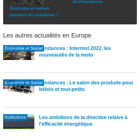
de Présidence
Tourisme et nature
peuvent-ils cohabiter ?
Les autres actualités en Europe
Economie et Social
Tendances : Intermot 2022, les
nouveautés de la moto
Economie et Social
Tendances : Le salon des produits pour
bébés et tout-petits
Institutions
Les ambitions de la directive relaive à
l'efficacité énergétique