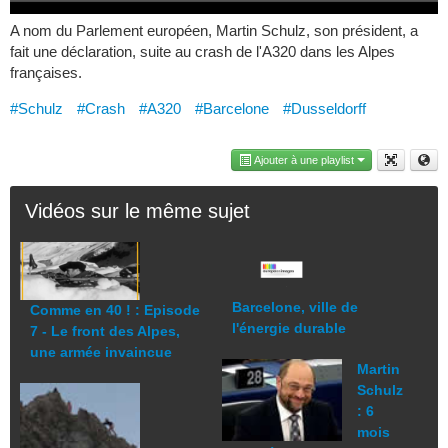
A nom du Parlement européen, Martin Schulz, son président, a
fait une déclaration, suite au crash de l'A320 dans les Alpes
françaises.
#Schulz
#Crash
#A320
#Barcelone
#Dusseldorff
Ajouter à une playlist
Vidéos sur le même sujet
Barcelone, ville de
Comme en 40 ! : Episode
l'énergie durable
7 - Le front des Alpes,
une armée invaincue
Martin
Schulz
: 6
mois