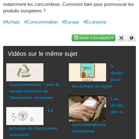
notamment les concombres. Comment faire pour promouvoir les
produits européens ?
#Achats
#Consommation
#Europe
#Economie
Ajouter à une playlist
Vidéos sur le même sujet
5
droits
pour
Consommation : vers le
les achats en ligne
cercle vertueux de
l'économie circulaire
Les
droits
Le
des e-
consommateurs
principe de l'économie
européens
circulaire.