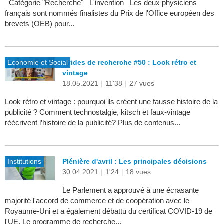
Catégorie "Recherche" L'invention Les deux physiciens
français sont nommés finalistes du Prix de l'Office européen des
brevets (OEB) pour...
Economie et Social
Avides de recherche #50 : Look rétro et
vintage
18.05.2021
|
11'38
|
27 vues
Look rétro et vintage : pourquoi ils créent une fausse histoire de la
publicité ? Comment technostalgie, kitsch et faux-vintage
réécrivent l’histoire de la publicité? Plus de contenus...
Institutions
Plénière d'avril : Les principales décisions
30.04.2021
|
1'24
|
18 vues
Le Parlement a approuvé à une écrasante
majorité l'accord de commerce et de coopération avec le
Royaume-Uni et a également débattu du certificat COVID-19 de
l'UE. Le programme de recherche...