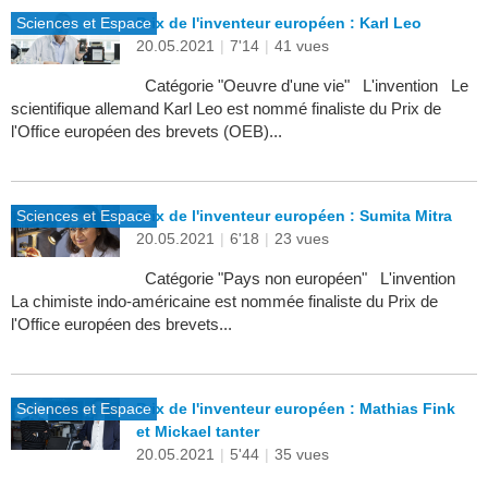
Sciences et Espace
Prix de l'inventeur européen : Karl Leo
20.05.2021
|
7'14
|
41 vues
Catégorie "Oeuvre d'une vie" L'invention Le
scientifique allemand Karl Leo est nommé finaliste du Prix de
l'Office européen des brevets (OEB)...
Sciences et Espace
Prix de l'inventeur européen : Sumita Mitra
20.05.2021
|
6'18
|
23 vues
Catégorie "Pays non européen" L'invention
La chimiste indo-américaine est nommée finaliste du Prix de
l'Office européen des brevets...
Sciences et Espace
Prix de l'inventeur européen : Mathias Fink
et Mickael tanter
20.05.2021
|
5'44
|
35 vues