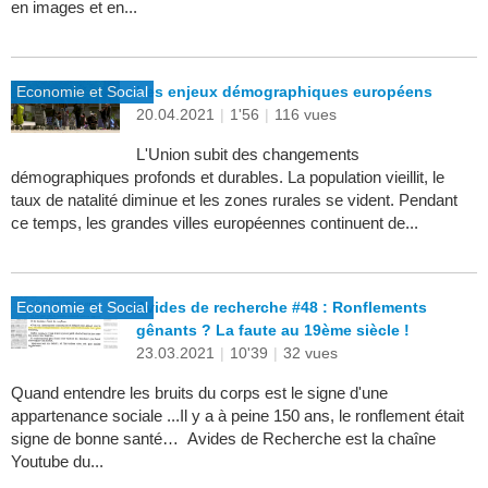
en images et en...
Economie et Social
Les enjeux démographiques européens
20.04.2021
|
1'56
|
116 vues
L'Union subit des changements
démographiques profonds et durables. La population vieillit, le
taux de natalité diminue et les zones rurales se vident. Pendant
ce temps, les grandes villes européennes continuent de...
Economie et Social
Avides de recherche #48 : Ronflements
gênants ? La faute au 19ème siècle !
23.03.2021
|
10'39
|
32 vues
Quand entendre les bruits du corps est le signe d'une
appartenance sociale ...Il y a à peine 150 ans, le ronflement était
signe de bonne santé… Avides de Recherche est la chaîne
Youtube du...