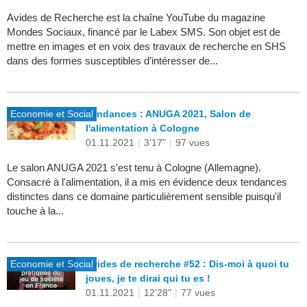
Avides de Recherche est la chaîne YouTube du magazine
Mondes Sociaux, financé par le Labex SMS. Son objet est de
mettre en images et en voix des travaux de recherche en SHS
dans des formes susceptibles d’intéresser de...
Economie et Social
Tendances : ANUGA 2021, Salon de
l'alimentation à Cologne
01.11.2021
|
3'17"
|
97 vues
Le salon ANUGA 2021 s'est tenu à Cologne (Allemagne).
Consacré à l'alimentation, il a mis en évidence deux tendances
distinctes dans ce domaine particulièrement sensible puisqu'il
touche à la...
Economie et Social
Avides de recherche #52 : Dis-moi à quoi tu
joues, je te dirai qui tu es !
01.11.2021
|
12'28"
|
77 vues