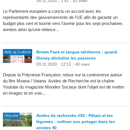
18.11.2020
|
1'42
|
51 vues
Le Parlement européen a conclu un accord avec les
représentants des gouvernements de l'UE afin de garantir un
budget plus vert et tourné vers l'avenir pour les sept prochaines
années ainsi qu'une relance...
Arts et Culture
Brown Face et langue tahitienne : quand
Disney déchaîne les passions
09.11.2020
|
12'12
|
40 vues
Depuis la Polynésie Française, retour sur la controverse autour
du film Moana / Vaiana Avides de Recherche est la chaîne
Youtube du magazine Mondes Sociaux dont l’objet est de mettre
en images et en voix...
Histoire
Avides de recherche #43 : Pétain et les
légumes - cultiver son potager dans les
années 40