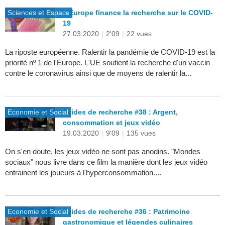
Sciences et Espace
L'Europe finance la recherche sur le COVID-
19
27.03.2020
|
2'09
|
22 vues
La riposte européenne. Ralentir la pandémie de COVID-19 est la
priorité nº 1 de l'Europe. L'UE soutient la recherche d'un vaccin
contre le coronavirus ainsi que de moyens de ralentir la...
Economie et Social
Avides de recherche #38 : Argent,
consommation et jeux vidéo
19.03.2020
|
9'09
|
135 vues
On s'en doute, les jeux vidéo ne sont pas anodins. "Mondes
sociaux" nous livre dans ce film la manière dont les jeux vidéo
entrainent les joueurs à l'hyperconsommation....
Economie et Social
Avides de recherche #36 : Patrimoine
gastronomique et légendes culinaires