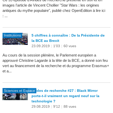
images l'article de Vincent Chollier "Star Wars : les origines
antiques du mythe populaire", publié chez OpenEdition à lire ici
: ...
Institutions
5 chiffres à connaître : De la Présidente de
la BCE au Brexit
23.09.2019
|
1'03
|
60 vues
Au cours de la session plénière, le Parlement européen a
approuvé Christine Lagarde à la tête de la BCE, a donné son feu
vert au financement de la recherche et du programme Erasmus+
et a...
Sciences et Espace
Avides de recherche #27 : Black Mirror
porte-t-il vraiment un regard neuf sur la
technologie ?
29.08.2019
|
9'12
|
88 vues