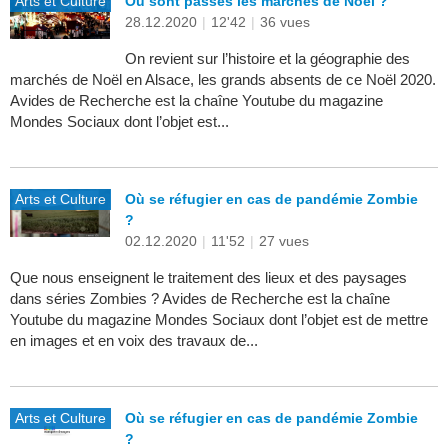
Arts et Culture
Où sont passés les marchés de Noël ?
28.12.2020
|
12'42
|
36 vues
On revient sur l’histoire et la géographie des
marchés de Noël en Alsace, les grands absents de ce Noël 2020.
Avides de Recherche est la chaîne Youtube du magazine
Mondes Sociaux dont l’objet est...
Arts et Culture
Où se réfugier en cas de pandémie Zombie
?
02.12.2020
|
11'52
|
27 vues
Que nous enseignent le traitement des lieux et des paysages
dans séries Zombies ? Avides de Recherche est la chaîne
Youtube du magazine Mondes Sociaux dont l’objet est de mettre
en images et en voix des travaux de...
Arts et Culture
Où se réfugier en cas de pandémie Zombie
?