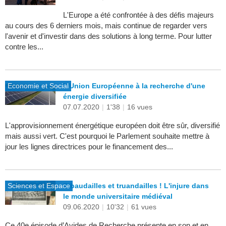
L'Europe a été confrontée à des défis majeurs
au cours des 6 derniers mois, mais continue de regarder vers
l'avenir et d'investir dans des solutions à long terme. Pour lutter
contre les...
Economie et Social
L'Union Européenne à la recherche d'une
énergie diversifiée
07.07.2020
|
1'38
|
16 vues
L'approvisionnement énergétique européen doit être sûr, diversifié
mais aussi vert. C'est pourquoi le Parlement souhaite mettre à
jour les lignes directrices pour le financement des...
Sciences et Espace
Ribaudailles et truandailles ! L'injure dans
le monde universitaire médiéval
09.06.2020
|
10'32
|
61 vues
Ce 40e épisode d’Avides de Recherche présente en son et en