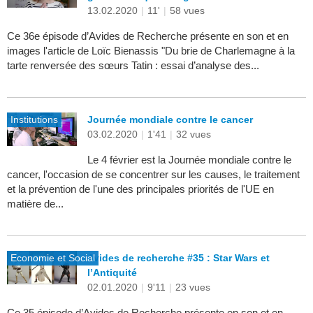
13.02.2020
|
11'
|
58 vues
Ce 36e épisode d’Avides de Recherche présente en son et en
images l'article de Loïc Bienassis "Du brie de Charlemagne à la
tarte renversée des sœurs Tatin : essai d’analyse des...
Institutions
Journée mondiale contre le cancer
03.02.2020
|
1'41
|
32 vues
Le 4 février est la Journée mondiale contre le
cancer, l'occasion de se concentrer sur les causes, le traitement
et la prévention de l'une des principales priorités de l'UE en
matière de...
Economie et Social
Avides de recherche #35 : Star Wars et
l’Antiquité
02.01.2020
|
9'11
|
23 vues
Ce 35 épisode d’Avides de Recherche présente en son et en