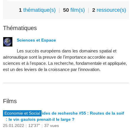
1
thématique(s)
|
50
film(s)
|
2
ressource(s)
Thématiques
Sciences et Espace
Les succès européens dans les domaines spatial et
aéronautique sont la preuve de l'importance accordée aux
sciences et à l'espace. La recherche, fondamentale et appliquée,
est un des leviers de la croissance par l'innovation.
Films
Economie et Social
Avides de recherche #55 : Routes de la soif
: le vin gaulois prenait-il le large ?
25.01.2022
|
12'37"
|
37 vues