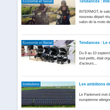
Economie et Social
Tendances : Inte
INTERMOT, le salon
nouveau départ réu
salon de la moto de 
Economie et Social
Tendances : Le s
Du 8 au 10 septemb
tout-petits, était 
d'acteurs...
Institutions
Les ambitions de 
Le Parlement met à j
européenne atteigne 