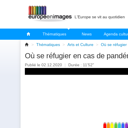
L'Europe se vit au quotidien
Thématiques
News
Agenda cultu
>
Thématiques
>
Arts et Culture
>
Où se réfugie
Où se réfugier en cas de pand
Publié le 02.12.2020
|
Durée : 11'52"