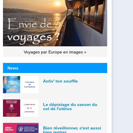
Voyages par Europe en images »
News
Activ' ton souffle
Le dépistage du cancer du
col de l'utérus
Bien réveillonner, c'est aussi
bien rentrer