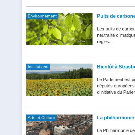
Environnement
Puits de carbone 
Les puits de carbone
neutralité climatiq
règles...
Institutions
Bientôt à Strasb
Le Parlement est pr
députés européens d
d'initiative du Parle
Arts et Culture
La philharmonie 
La Philharmonie de