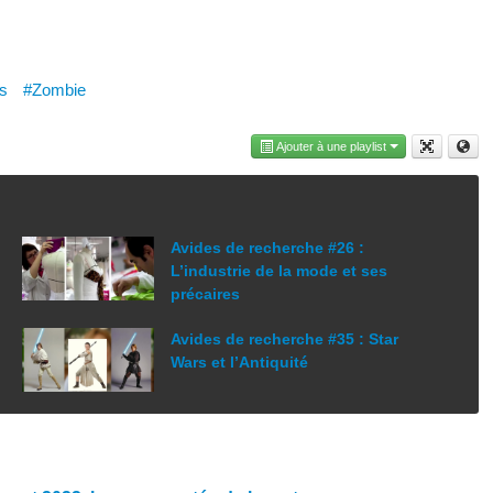
s
#Zombie
Ajouter à une playlist
Avides de recherche #26 :
L’industrie de la mode et ses
précaires
Avides de recherche #35 : Star
Wars et l’Antiquité