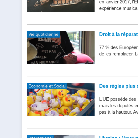
en janvier 2017, l'
expérience musical
Vie quotidienne
Droit à la répar
77 % des Européens
de les remplacer. Le
Economie et Social
Des règles plus s
L'UE possède des n
mais les députés e
pas à la hauteur. Av
International