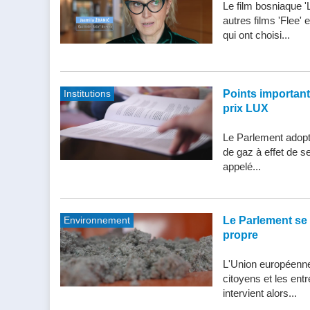
Le film bosniaque '
autres films 'Flee'
qui ont choisi...
Institutions
Points importants 
prix LUX
Le Parlement adopte
de gaz à effet de s
appelé...
Environnement
Le Parlement se 
propre
L'Union européenne 
citoyens et les entr
intervient alors...