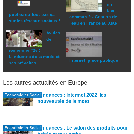
un
bien
publiez surtout pas ça
commun ? - Gestion de
sur les réseaux sociaux !
l'eau en France au XIXe
Avides
de
recherche #26 :
L’industrie de la mode et
Internet, place publique
ses précaires
Les autres actualités en Europe
Economie et Social
Tendances : Intermot 2022, les
nouveautés de la moto
Economie et Social
Tendances : Le salon des produits pour