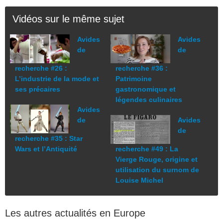
Vidéos sur le même sujet
Avides
Avides
de
de
recherche #26 :
recherche #36 :
L’industrie de la mode et
Patrimoine
ses précaires
gastronomique et
légendes culinaires
Avides
de
Avides
de
recherche #35 : Star
Wars et l’Antiquité
recherche #49 : La
Vierge Rouge, origine et
utilisation du surnom de
Louise Michel
Les autres actualités en Europe