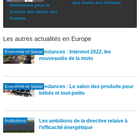
des droits des femmes
déclaration pour la
journée des droits des
femmes
Les autres actualités en Europe
Economie et Social
Tendances : Intermot 2022, les
nouveautés de la moto
Economie et Social
Tendances : Le salon des produits pour
bébés et tout-petits
Institutions
Les ambitions de la directive relaive à
l'efficacité énergétique