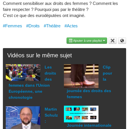
Comment sensibiliser aux droits des femmes ? Comment les
faire respecter ? Pourquoi pas par le théâtre ?
C'est ce que des eurodéputées ont imaginé.
#Femmes
#Droits
#Théâtre
#Actes
Ajouter à une playlist
Vidéos sur le même sujet
Les
Clip
droits
pour
des
la
femmes dans l'Union
journée des droits des
Européenne, une
femmes
chronologie
Martin
Schulz
:
Journée internationale