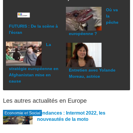
Où va
la
pêche
FUTURIS : De la scène à
l'écran
européenne ?
La
stratégie européenne en
Entretien avec Yolande
Afghanistan mise en
Moreau, actrice
cause
Les autres actualités en Europe
Economie et Social
Tendances : Intermot 2022, les
nouveautés de la moto