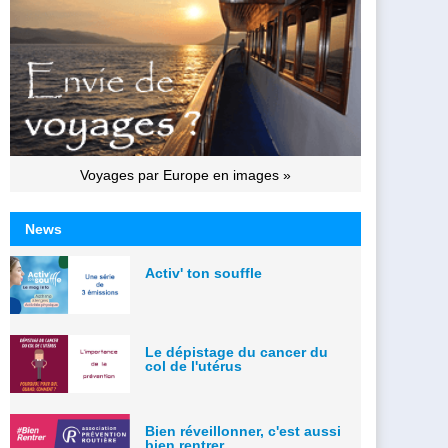
Voyages par Europe en images »
News
Activ' ton souffle
Le dépistage du cancer du
col de l'utérus
Bien réveillonner, c'est aussi
bien rentrer