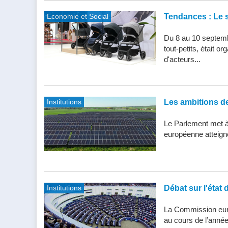
Economie et Social
Tendances : Le s
Du 8 au 10 septemb
tout-petits, était 
d'acteurs...
Institutions
Les ambitions de 
Le Parlement met à j
européenne atteigne 
Institutions
Débat sur l'état 
La Commission eur
au cours de l’année