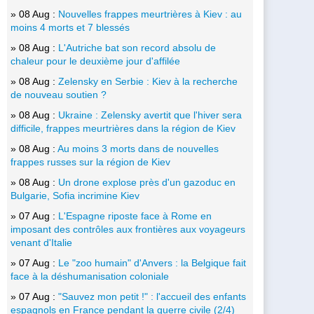
» 08 Aug :
Nouvelles frappes meurtrières à Kiev : au
moins 4 morts et 7 blessés
» 08 Aug :
L'Autriche bat son record absolu de
chaleur pour le deuxième jour d'affilée
» 08 Aug :
Zelensky en Serbie : Kiev à la recherche
de nouveau soutien ?
» 08 Aug :
Ukraine : Zelensky avertit que l'hiver sera
difficile, frappes meurtrières dans la région de Kiev
» 08 Aug :
Au moins 3 morts dans de nouvelles
frappes russes sur la région de Kiev
» 08 Aug :
Un drone explose près d'un gazoduc en
Bulgarie, Sofia incrimine Kiev
» 07 Aug :
L'Espagne riposte face à Rome en
imposant des contrôles aux frontières aux voyageurs
venant d'Italie
» 07 Aug :
Le "zoo humain" d'Anvers : la Belgique fait
face à la déshumanisation coloniale
» 07 Aug :
"Sauvez mon petit !" : l'accueil des enfants
espagnols en France pendant la guerre civile (2/4)