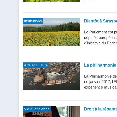
Institutions
Bientôt à Strasb
Le Parlement est pr
députés européens d
d'initiative du Parle
Arts et Culture
La philharmonie 
La Philharmonie de
en janvier 2017, l'
expérience musical
Vie quotidienne
Droit à la répar