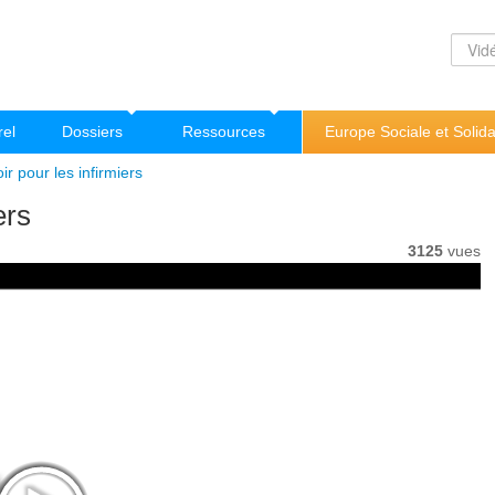
rel
Dossiers
Ressources
Europe Sociale et Solida
r pour les infirmiers
ers
3125
vues