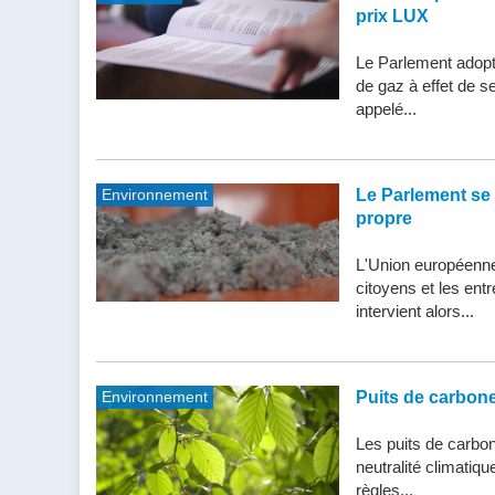
prix LUX
Le Parlement adopte
de gaz à effet de s
appelé...
Environnement
Le Parlement se 
propre
L'Union européenne 
citoyens et les entr
intervient alors...
Environnement
Puits de carbone 
Les puits de carbone
neutralité climatiq
règles...