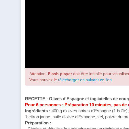
Attention,
Flash player
doit être installé pour visualiser
Vous pouvez le
télécharger en suivant ce lien
.
RECETTE : Olives d'Espagne et tagliatelles de cour
Pour 6 personnes : Préparation 10 minutes, pas de
Ingrédients :
400 g d'olives noires d'Espagne (1 boîte)
1 citron jaune, huile d'olive d'Espagne, sel, poivre du mo
Préparation :
- Ciselez et détaillez la coriandre dans un récipient ada