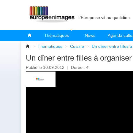
L'Europe se vit au quotidien
Thématiques
News
Agenda cultu
>
Thématiques
>
Cuisine
>
Un dîner entre filles 
Un dîner entre filles à organiser
Publié le 10.09.2012
|
Durée : 4'