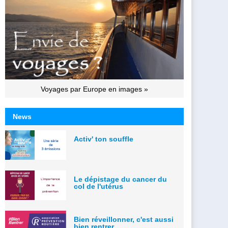
Voyages par Europe en images »
News
Activ' ton souffle
Le dépistage du cancer du
col de l'utérus
Bien réveillonner, c'est aussi
bien rentrer