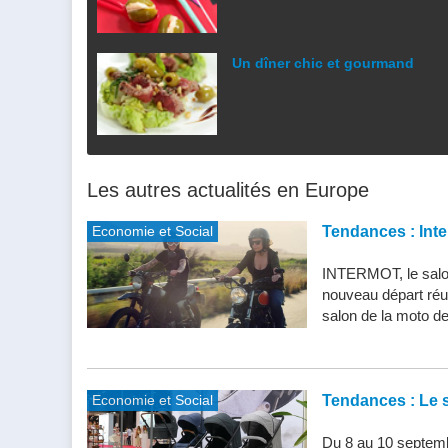
Un dîner chic et gourmand
Les autres actualités en Europe
Economie et Social
Tendances : Inte
INTERMOT, le salon
nouveau départ réu
salon de la moto de 
Economie et Social
Tendances : Le s
Du 8 au 10 septemb