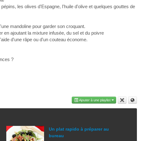
s pépins, les olives d'Espagne, l'huile d'olive et quelques gouttes de
 d'une mandoline pour garder son croquant.
r en ajoutant la mixture infusée, du sel et du poivre
'aide d'une râpe ou d'un couteau économe.
rences ?
Ajouter à une playlist
Un plat rapido à préparer au
bureau