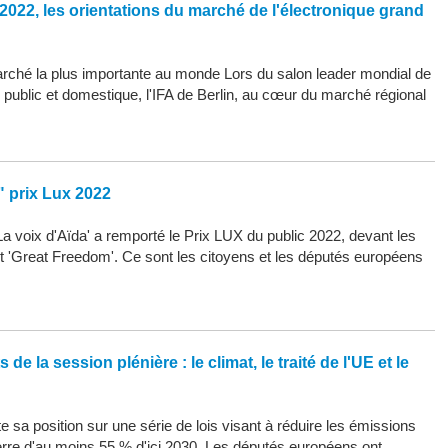
2022, les orientations du marché de l'électronique grand
arché la plus importante au monde Lors du salon leader mondial de
d public et domestique, l'IFA de Berlin, au cœur du marché régional
" prix Lux 2022
La voix d'Aïda' a remporté le Prix LUX du public 2022, devant les
 et 'Great Freedom'. Ce sont les citoyens et les députés européens
de la session plénière : le climat, le traité de l'UE et le
 sa position sur une série de lois visant à réduire les émissions
erre d'au moins 55 % d'ici 2030. Les députés européens ont