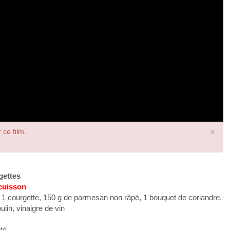
×
 ce film.
gettes
 cuisson
, 1 courgette, 150 g de parmesan non râpé, 1 bouquet de coriandre,
ulin, vinaigre de vin
pté