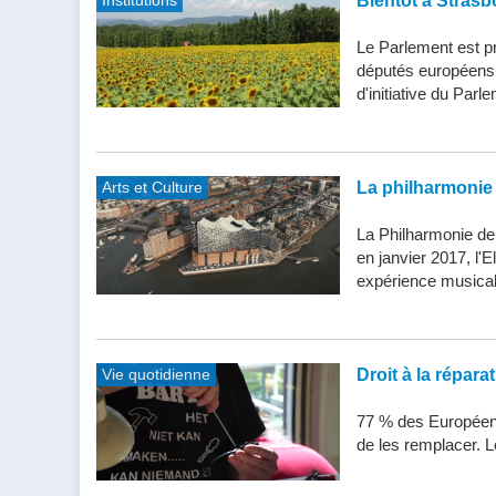
Institutions
Bientôt à Strasb
Le Parlement est pr
députés européens d
d'initiative du Parle
Arts et Culture
La philharmonie 
La Philharmonie de
en janvier 2017, l'
expérience musical
Vie quotidienne
Droit à la répar
77 % des Européens
de les remplacer. Le