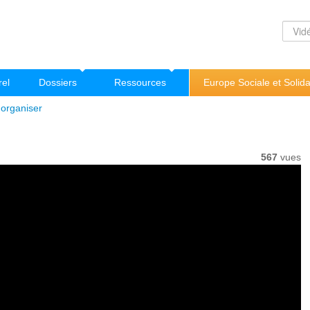
rel
Dossiers
Ressources
Europe Sociale et Solida
à organiser
567
vues