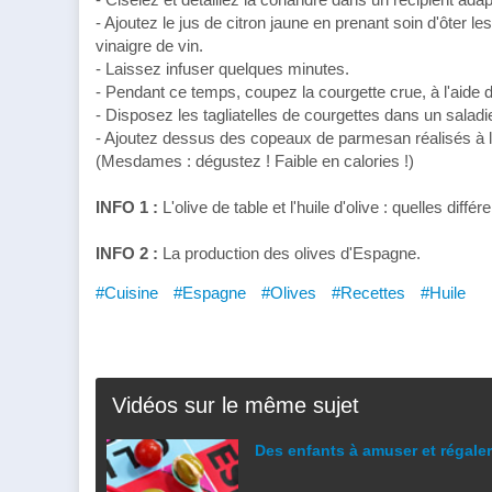
- Ajoutez le jus de citron jaune en prenant soin d'ôter le
vinaigre de vin.
- Laissez infuser quelques minutes.
- Pendant ce temps, coupez la courgette crue, à l'aide
- Disposez les tagliatelles de courgettes dans un saladie
- Ajoutez dessus des copeaux de parmesan réalisés à l
(Mesdames : dégustez ! Faible en calories !)
INFO 1 :
L'olive de table et l'huile d'olive : quelles diffé
INFO 2 :
La production des olives d'Espagne.
#Cuisine
#Espagne
#Olives
#Recettes
#Huile
Vidéos sur le même sujet
Des enfants à amuser et régaler