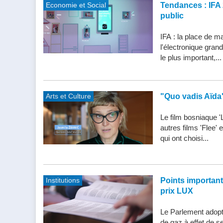
Economie et Social
Tendances : IFA 
public
IFA : la place de m
l'électronique gran
le plus important,...
Arts et Culture
"Quo vadis Aïda
Le film bosniaque '
autres films 'Flee'
qui ont choisi...
Institutions
Points importants 
prix LUX
Le Parlement adopte
de gaz à effet de s