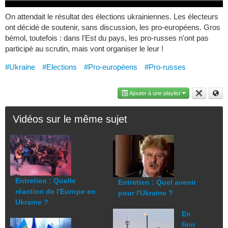
On attendait le résultat des élections ukrainiennes. Les électeurs
ont décidé de soutenir, sans discussion, les pro-européens. Gros
bémol, toutefois : dans l'Est du pays, les pro-russes n'ont pas
participé au scrutin, mais vont organiser le leur !
#Ukraine
#Elections
#Pro-européens
#Pro-russes
Ajouter à une playlist
Vidéos sur le même sujet
Entretien : Quelle
Entretien : Quel avenir
réaction de l'Europe en
pour l'Ukraine ?
Ukraine ?
En
finir