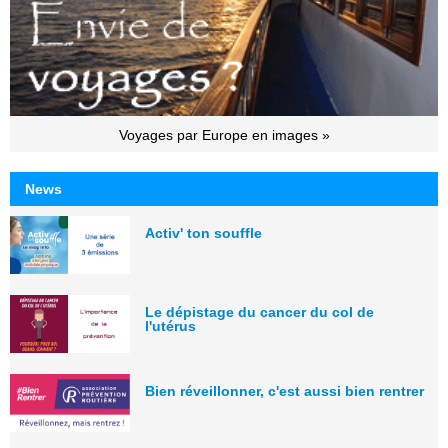
Voyages par Europe en images »
News
Activ' ton souffle
Le dépistage du cancer du col de
l'utérus
Bien réveillonner, c'est aussi bien rentrer