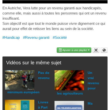
En Autriche, Vera lutte pour un revenu garanti aux handicapés,
comme elle, mais aussi à toutes les personnes qui ont un revenu
insuffisant.
Son objectif est que tout le monde puisse vivre dignement ce qui
aurait pour effet de retisser les liens au sein de la société.
#Handicap
#Revenu garanti
#Société
Ajouter à une playlist
Vidéos sur le même sujet
Pas de
Un
revenu
vrai
revenu
pour
minimum européen
les agriculteurs
Livres
Ma
à Part