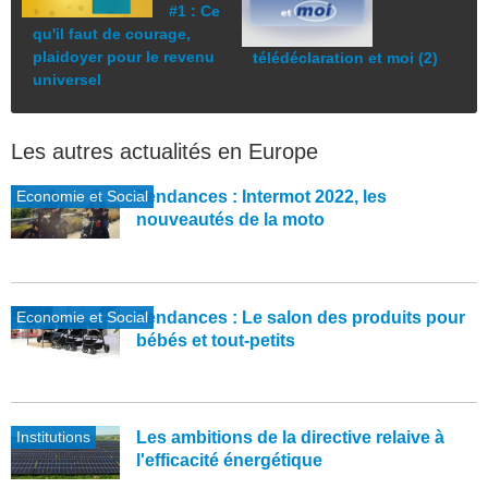
#1 : Ce
qu'il faut de courage,
plaidoyer pour le revenu
télédéclaration et moi (2)
universel
Les autres actualités en Europe
Economie et Social
Tendances : Intermot 2022, les
nouveautés de la moto
Economie et Social
Tendances : Le salon des produits pour
bébés et tout-petits
Institutions
Les ambitions de la directive relaive à
l'efficacité énergétique