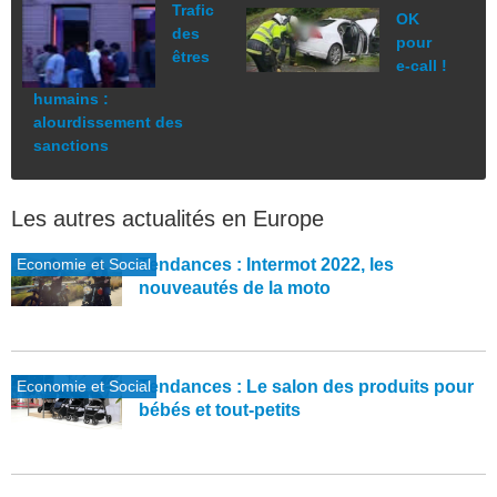
Trafic
OK
des
pour
êtres
e-call !
humains :
alourdissement des
sanctions
Les autres actualités en Europe
Economie et Social
Tendances : Intermot 2022, les
nouveautés de la moto
Economie et Social
Tendances : Le salon des produits pour
bébés et tout-petits