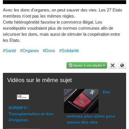
Avec les dons d'organes, on peut sauver des vies. Les 27 Etats
membres n'ont pas les mêmes règles.
Cette hétérogénéité favorise le commerce illégal. Les
eurodéputés voudraient plus de normes communes afin de
sécuriser les dons, mais aussi de stimuler la coopération entre
les Etats.
#Santé
#Organes
#Dons
#Solidarité
Ajouter à une playlist
Vidéos sur le même sujet
Des
EURINFO :
Transplantation et don
voitures plus sûres pour
d'organes
sauver des vies