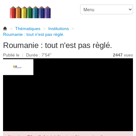
>
Thématiques
>
Institutions
>
Roumanie : tout n'est pas règlé.
Roumanie : tout n'est pas règlé.
Publié le
|
Durée : 7'54"
2447
vues