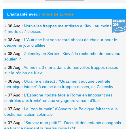
L'actualité avec
France 24 Europe
» 08 Aug :
Nouvelles frappes meurtrières à Kiev : au moins
4 morts et 7 blessés
» 08 Aug :
L'Autriche bat son record absolu de chaleur pour le
deuxième jour d'affilée
» 08 Aug :
Zelensky en Serbie : Kiev à la recherche de nouveau
soutien ?
» 08 Aug :
Au moins 3 morts dans de nouvelles frappes russes
sur la région de Kiev
» 08 Aug :
Ukraine en direct : "Quasiment aucune centrale
thermique intacte" à cause des frappes russes, dit Zelensky
» 07 Aug :
L'Espagne riposte face à Rome en imposant des
contrôles aux frontières aux voyageurs venant d'Italie
» 07 Aug :
Le "zoo humain" d'Anvers : la Belgique fait face à la
déshumanisation coloniale
» 07 Aug :
"Sauvez mon petit !" : l'accueil des enfants espagnols
en France pendant la guerre civile (2/4)