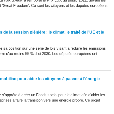
La voix d'Aïda' a remporté le Prix LUX du public 2022, devant les
 et 'Great Freedom'. Ce sont les citoyens et les députés européens
de la session plénière : le climat, le traité de l'UE et le
 sa position sur une série de lois visant à réduire les émissions
erre d'au moins 55 % d'ici 2030. Les députés européens ont
mobilise pour aider les citoyens à passer à l'énergie
s'apprête à créer un Fonds social pour le climat afin d'aider les
eprises à faire la transition vers une énergie propre. Ce projet