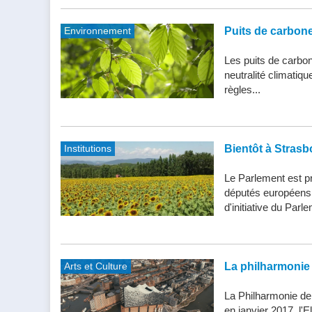
Environnement
Puits de carbone 
Les puits de carbone
neutralité climatiq
règles...
Institutions
Bientôt à Strasb
Le Parlement est pr
députés européens d
d'initiative du Parle
Arts et Culture
La philharmonie 
La Philharmonie de
en janvier 2017, l'