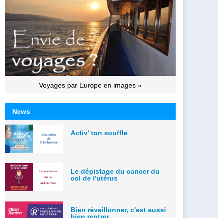
Voyages par Europe en images »
News
Activ' ton souffle
Le dépistage du cancer du
col de l'utérus
Bien réveillonner, c'est aussi
bien rentrer