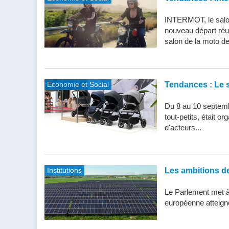
INTERMOT, le salon
nouveau départ réu
salon de la moto de 
Economie et Social
Tendances : Le s
Du 8 au 10 septemb
tout-petits, était 
d'acteurs...
Institutions
Les ambitions de 
Le Parlement met à j
européenne atteigne 