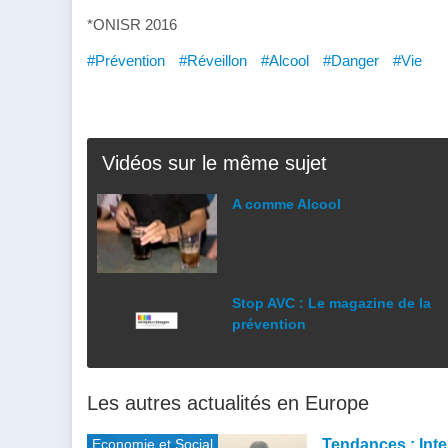
*ONISR 2016
#Prévention
#Réveillon
#Alcool
#Danger
#Vie
Vidéos sur le même sujet
A comme Alcool
Stop AVC : Le magazine de la
prévention
Les autres actualités en Europe
Economie et Social
Tendances : Inte