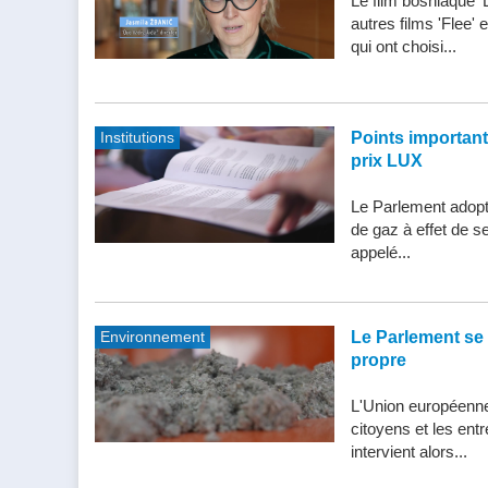
Le film bosniaque '
autres films 'Flee'
qui ont choisi...
Institutions
Points importants 
prix LUX
Le Parlement adopte
de gaz à effet de s
appelé...
Environnement
Le Parlement se 
propre
L'Union européenne 
citoyens et les entr
intervient alors...