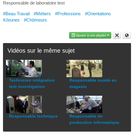
Responsable de laboratoire test
#Beau Travail
#Métiers
#Professions
#Orientations
#Jeunes
#Chômeurs
Ajouter à une playlist
Vidéos sur le même sujet
Technicien intégration
Responsable sureté en
test investigation
magasin
Responsable technique
Responsable de
production informatique