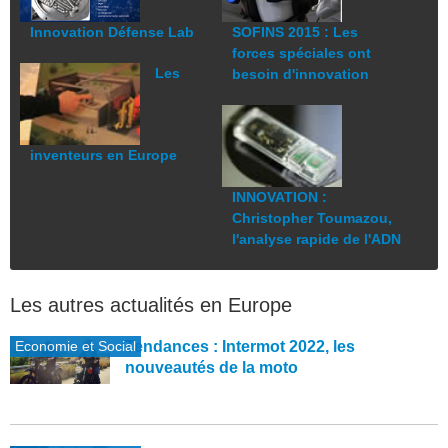
Innovation Défense Lab
SOFINS 2015 : Les
forces spéciales ont
Les
besoin d'innovation
inventeurs en Europe
INNOVATION :
Christopher Toumazou,
l'analyse rapide de l'ADN
Les autres actualités en Europe
Economie et Social
Tendances : Intermot 2022, les
nouveautés de la moto