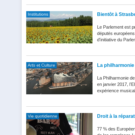
Institutions
Bientôt à Strasb
Le Parlement est pr
députés européens d
d'initiative du Parle
Arts et Culture
La philharmonie 
La Philharmonie de
en janvier 2017, l'
expérience musical
Vie quotidienne
Droit à la répar
77 % des Européens