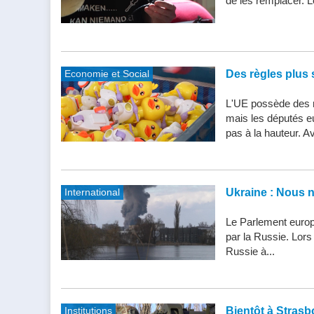
de les remplacer. Le
Economie et Social
Des règles plus s
L'UE possède des n
mais les députés e
pas à la hauteur. Av
International
Ukraine : Nous 
Le Parlement europ
par la Russie. Lor
Russie à...
Institutions
Bientôt à Strasbo