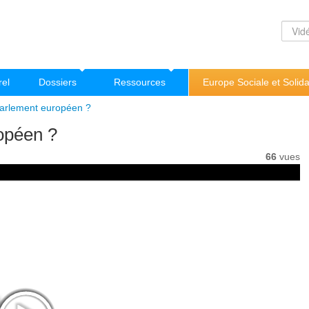
rel
Dossiers
Ressources
Europe Sociale et Solida
Parlement européen ?
opéen ?
66
vues