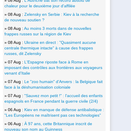
» 08 Aug :
L'Autriche bat son record absolu de
chaleur pour le deuxième jour d'affilée
» 08 Aug :
Zelensky en Serbie : Kiev à la recherche
de nouveau soutien ?
» 08 Aug :
Au moins 3 morts dans de nouvelles
frappes russes sur la région de Kiev
» 08 Aug :
Ukraine en direct : "Quasiment aucune
centrale thermique intacte" à cause des frappes
russes, dit Zelensky
» 07 Aug :
L'Espagne riposte face à Rome en
imposant des contrôles aux frontières aux voyageurs
venant d'Italie
» 07 Aug :
Le "zoo humain" d'Anvers : la Belgique fait
face à la déshumanisation coloniale
» 07 Aug :
"Sauvez mon petit !" : l'accueil des enfants
espagnols en France pendant la guerre civile (2/4)
» 06 Aug :
Kiev en manque de défense antibalistique :
"Les Européens ne maîtrisent pas ces technologies"
» 06 Aug :
À 97 ans, cette Britannique inscrit de
nouveau son nom au Guinness