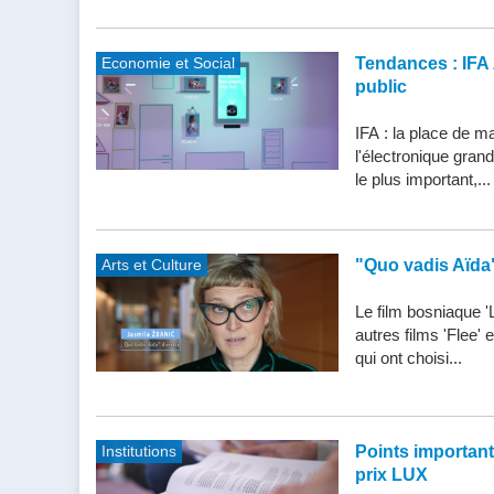
Economie et Social
Tendances : IFA 
public
IFA : la place de m
l'électronique gran
le plus important,...
Arts et Culture
"Quo vadis Aïda
Le film bosniaque '
autres films 'Flee'
qui ont choisi...
Institutions
Points importants 
prix LUX