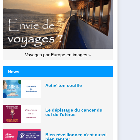
Voyages par Europe en images »
News
Activ' ton souffle
Le dépistage du cancer du
col de l'utérus
Bien réveillonner, c'est aussi
bien rentrer