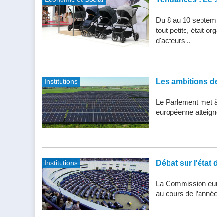
Du 8 au 10 septemb
tout-petits, était 
d'acteurs...
Institutions
Les ambitions de 
Le Parlement met à j
européenne atteigne 
Institutions
Débat sur l'état 
La Commission eur
au cours de l’année