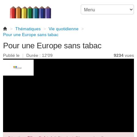
>
Thématiques
>
Vie quotidienne
>
Pour une Europe sans tabac
Pour une Europe sans tabac
Publié le
|
Durée : 12'09
9234
vues