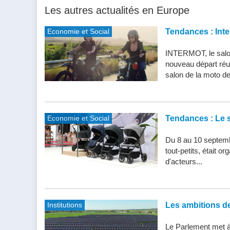
Les autres actualités en Europe
Economie et Social
Tendances : Inte
INTERMOT, le salon
nouveau départ réu
salon de la moto de 
Economie et Social
Tendances : Le s
Du 8 au 10 septemb
tout-petits, était 
d'acteurs...
Institutions
Les ambitions de 
Le Parlement met à j