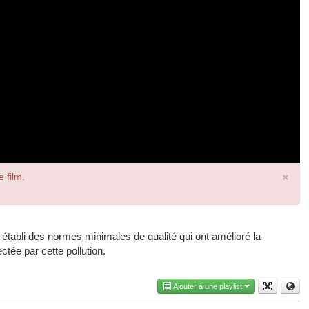
×
e film.
 établi des normes minimales de qualité qui ont amélioré la
tée par cette pollution.
Ajouter à une playlist