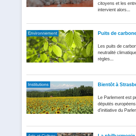
citoyens et les entr
intervient alors...
Environnement
Puits de carbone 
Les puits de carbone
neutralité climatiq
règles...
Institutions
Bientôt à Strasb
Le Parlement est pr
députés européens d
d'initiative du Parle
Arts et Culture
La philharmonie 