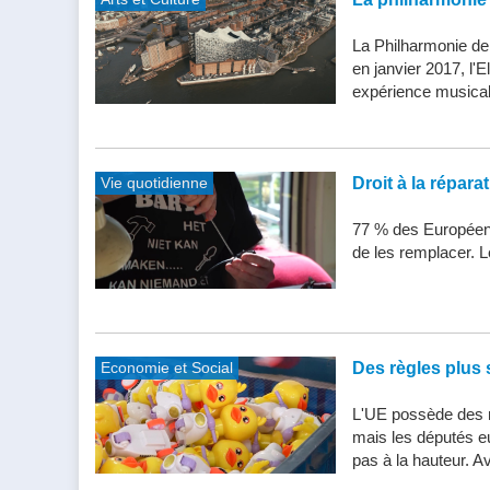
La Philharmonie de
en janvier 2017, l'
expérience musical
Vie quotidienne
Droit à la répar
77 % des Européens
de les remplacer. Le
Economie et Social
Des règles plus s
L'UE possède des n
mais les députés e
pas à la hauteur. Av