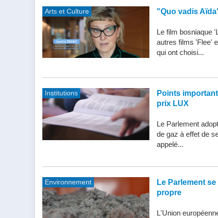
Arts et Culture
"Quo vadis Aïda
Le film bosniaque '
autres films 'Flee'
qui ont choisi...
Institutions
Points importants 
prix LUX
Le Parlement adopte
de gaz à effet de s
appelé...
Environnement
Le Parlement se 
propre
L'Union européenne 