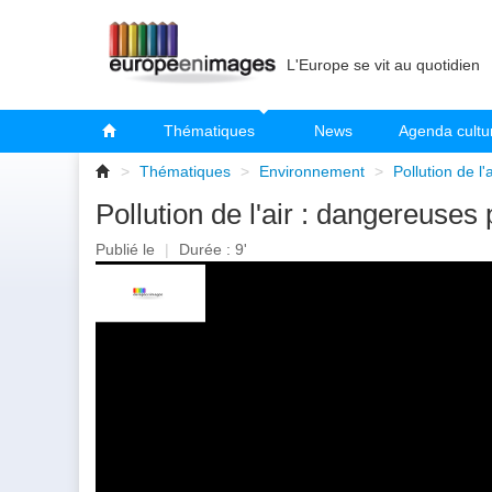
L'Europe se vit au quotidien
Thématiques
News
Agenda cultu
>
Thématiques
>
Environnement
>
Pollution de l
Pollution de l'air : dangereuses 
Publié le
|
Durée : 9'