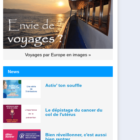
Voyages par Europe en images »
News
Activ' ton souffle
Le dépistage du cancer du
col de l'utérus
Bien réveillonner, c'est aussi
bien rentrer