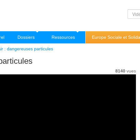
rel
Dossiers
Ressources
Europe Sociale et Solida
'air : dangereuses particules
particules
8140
vues