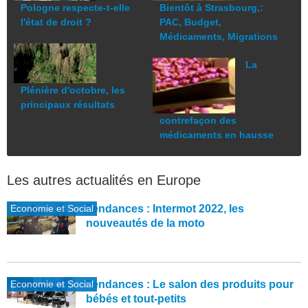
Pologne respecte-t-elle
Bientôt à Strasbourg,:
l'état de droit ?
PAC, Budget,
Médicaments, Migrations
La
Plénière d'octobre, les
principaux résultats
contrefaçon des
médicaments en hausse
Les autres actualités en Europe
Economie et Social
Tendances : Intermot 2022, les
nouveautés de la moto
Economie et Social
Tendances : Le salon des produits pour
bébés et tout-petits