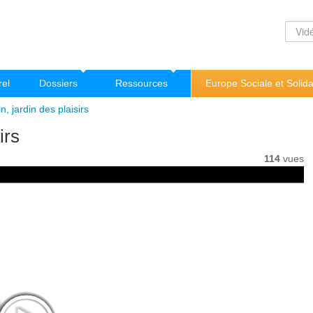
rel
Dossiers
Ressources
Europe Sociale et Solida
in, jardin des plaisirs
irs
114
vues