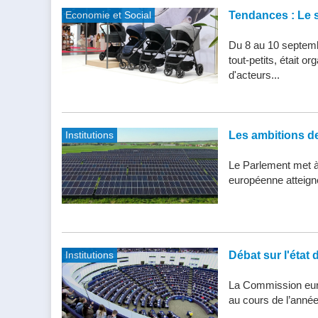
Economie et Social
Tendances : Le s
Du 8 au 10 septemb
tout-petits, était 
d'acteurs...
Institutions
Les ambitions de 
Le Parlement met à j
européenne atteigne 
Institutions
Débat sur l'état 
La Commission eur
au cours de l’année