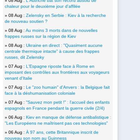
» 08 Aug :
L'Autriche bat son record absolu de
chaleur pour le deuxième jour d'affilée
» 08 Aug :
Zelensky en Serbie : Kiev à la recherche
de nouveau soutien ?
» 08 Aug :
Au moins 3 morts dans de nouvelles
frappes russes sur la région de Kiev
» 08 Aug :
Ukraine en direct : "Quasiment aucune
centrale thermique intacte" à cause des frappes
russes, dit Zelensky
» 07 Aug :
L'Espagne riposte face à Rome en
imposant des contrôles aux frontières aux voyageurs
venant d'Italie
» 07 Aug :
Le "zoo humain" d'Anvers : la Belgique fait
face à la déshumanisation coloniale
» 07 Aug :
"Sauvez mon petit !" : l'accueil des enfants
espagnols en France pendant la guerre civile (2/4)
» 06 Aug :
Kiev en manque de défense antibalistique :
"Les Européens ne maîtrisent pas ces technologies"
» 06 Aug :
À 97 ans, cette Britannique inscrit de
nouveau son nom au Guinness