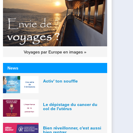
Voyages par Europe en images »
News
Activ' ton souffle
Le dépistage du cancer du
col de l'utérus
Bien réveillonner, c'est aussi
bien rentrer