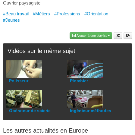
Ouvrier paysagiste
#Beau travail
#Métiers
#Professions
#Orientation
#Jeunes
Ajouter à une playlist
Vidéos sur le même sujet
Polisseur
Plombier
Opérateur de scierie
Ingénieur méthodes
Les autres actualités en Europe