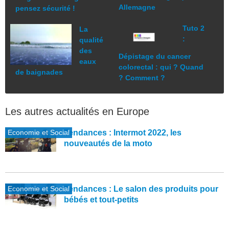
Allemagne
pensez sécurité !
Tuto 2
La
:
qualité
des
Dépistage du cancer
eaux
colorectal : qui ? Quand
de baignades
? Comment ?
Les autres actualités en Europe
Economie et Social
Tendances : Intermot 2022, les
nouveautés de la moto
Economie et Social
Tendances : Le salon des produits pour
bébés et tout-petits