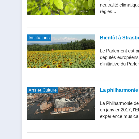
neutralité climatiq
règles...
Institutions
Bientôt à Strasb
Le Parlement est pr
députés européens d
d'initiative du Parle
Arts et Culture
La philharmonie 
La Philharmonie de
en janvier 2017, l'
expérience musical