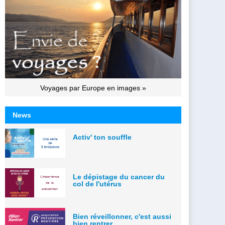
Voyages par Europe en images »
News
Activ' ton souffle
Le dépistage du cancer du
col de l'utérus
Bien réveillonner, c'est aussi
bien rentrer