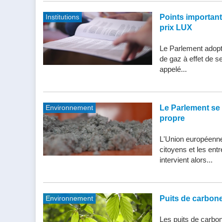
Institutions
Points importants 
prix LUX
Le Parlement adopte
de gaz à effet de s
appelé...
Environnement
Le Parlement se 
propre
L'Union européenne 
citoyens et les entr
intervient alors...
Environnement
Puits de carbone 
Les puits de carbone