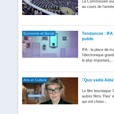
La Commission eur
au cours de l’année
Economie et Social
Tendances : IFA 
public
IFA : la place de m
l'électronique gran
le plus important,...
Arts et Culture
"Quo vadis Aïda
Le film bosniaque '
autres films 'Flee'
qui ont choisi...