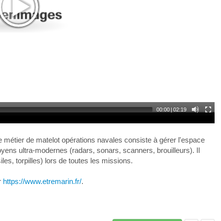
00:00
|
02:19
 métier de matelot opérations navales consiste à gérer l'espace
ens ultra-modernes (radars, sonars, scanners, brouilleurs). Il
es, torpilles) lors de toutes les missions.
r
https://www.etremarin.fr/
.