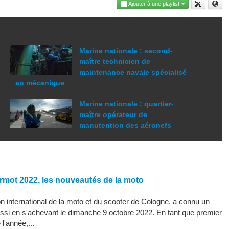
Ajouter à une playlist
Marine nationale : second-
maître technicien de
maintenance navale spécialisé
en mécanique
Marine nationale : quartier-
maître opérateur de
manutention des aéronefs
rmot 2022, les nouveautés de la moto
 international de la moto et du scooter de Cologne, a connu un
ssi en s'achevant le dimanche 9 octobre 2022. En tant que premier
l'année,...