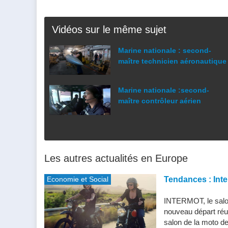
Vidéos sur le même sujet
Marine nationale : second-
maître technicien aéronautique
Marine nationale :second-
maître contrôleur aérien
Les autres actualités en Europe
Economie et Social
Tendances : Inte
INTERMOT, le salon
nouveau départ réu
salon de la moto de 