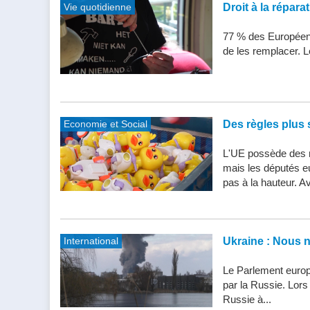
Vie quotidienne
Droit à la répar
77 % des Européens
de les remplacer. Le
Economie et Social
Des règles plus s
L'UE possède des n
mais les députés e
pas à la hauteur. Av
International
Ukraine : Nous 
Le Parlement europ
par la Russie. Lor
Russie à...