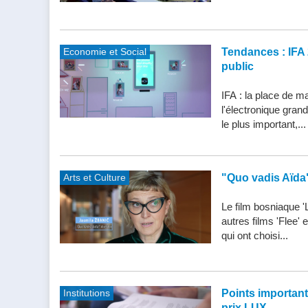
Economie et Social
Tendances : IFA 
public
IFA : la place de m
l'électronique gran
le plus important,...
Arts et Culture
"Quo vadis Aïda
Le film bosniaque '
autres films 'Flee'
qui ont choisi...
Institutions
Points importants 
prix LUX