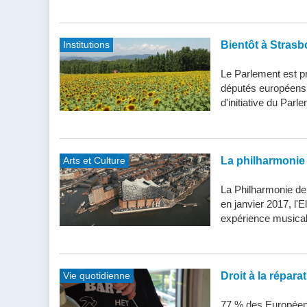
Institutions
Bientôt à Strasb
Le Parlement est pr
députés européens d
d'initiative du Parle
Arts et Culture
La philharmonie 
La Philharmonie de
en janvier 2017, l'
expérience musical
Vie quotidienne
Droit à la répar
77 % des Européens