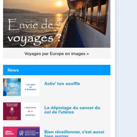
Voyages par Europe en images »
News
Activ' ton souffle
Le dépistage du cancer du
col de l'utérus
Bien réveillonner, c'est aussi
bien rentrer