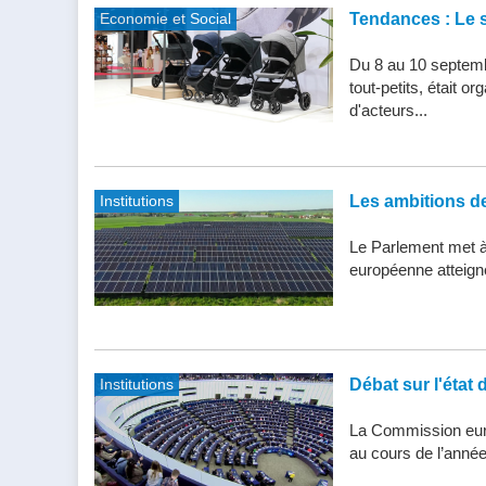
Economie et Social
Tendances : Le s
Du 8 au 10 septemb
tout-petits, était 
d'acteurs...
Institutions
Les ambitions de 
Le Parlement met à j
européenne atteigne 
Institutions
Débat sur l'état 
La Commission eur
au cours de l’année