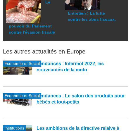
Le
Entretien : La lutte
contre les abus fiscaux.
pouvoir du Parlement
contre l'évasion fiscale
Les autres actualités en Europe
Economie et Social
Tendances : Intermot 2022, les
nouveautés de la moto
Economie et Social
Tendances : Le salon des produits pour
bébés et tout-petits
Institutions
Les ambitions de la directive relaive à